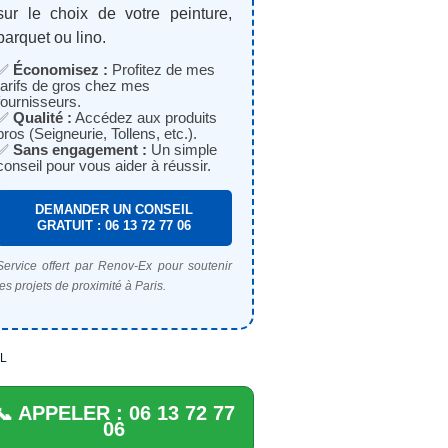
sur le choix de votre peinture,
parquet ou lino.
✅
Économisez :
Profitez de mes
tarifs de gros chez mes
fournisseurs.
✅
Qualité :
Accédez aux produits
pros (Seigneurie, Tollens, etc.).
✅
Sans engagement :
Un simple
conseil pour vous aider à réussir.
DEMANDER UN CONSEIL
GRATUIT : 06 13 72 77 06
Service offert par Renov-Ex pour soutenir
les projets de proximité à Paris.
L
📞 APPELER : 06 13 72 77
06