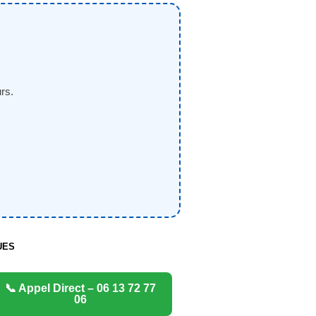
rs.
UES
📞 Appel Direct – 06 13 72 77
06