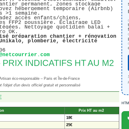
antier permanent, zones stockage
oyez hébergement temporaire (Airbnb)
s >1 semaine.
adez accès enfants/chiens,
es FFP2 poussière. Éclairage LED
tégées. Nettoyage quotidien balai +
ro OK.
isé préparation chantier + rénovation
Unikalo, plomberie, électricité
06
@netcourrier.com
 PRIX INDICATIFS HT AU M2
tisan éco-responsable – Paris et Île-de-France
l'objet d'un devis officiel gratuit et personnalisé
E
HTM
ion
Prix HT au m2
18€
25€