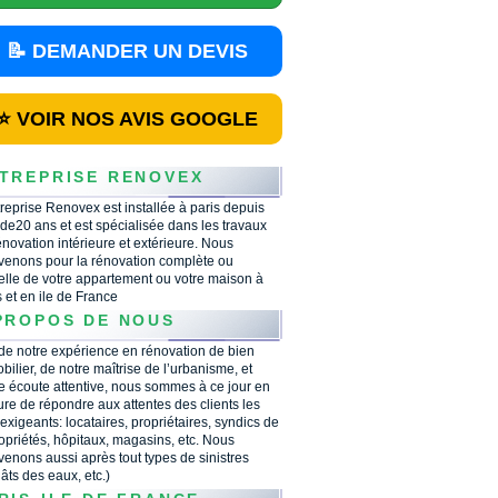
📝 DEMANDER UN DEVIS
⭐ VOIR NOS AVIS GOOGLE
TREPRISE RENOVEX
treprise Renovex est installée à paris depuis
 de20 ans et est spécialisée dans les travaux
énovation intérieure et extérieure. Nous
rvenons pour la rénovation complète ou
ielle de votre appartement ou votre maison à
s et en ile de France
PROPOS DE NOUS
 de notre expérience en rénovation de bien
bilier, de notre maîtrise de l’urbanisme, et
e écoute attentive, nous sommes à ce jour en
re de répondre aux attentes des clients les
 exigeants: locataires, propriétaires, syndics de
opriétés, hôpitaux, magasins, etc. Nous
rvenons aussi après tout types de sinistres
âts des eaux, etc.)