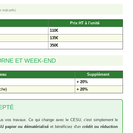
x indicatifs)
Prix HT à l'unité
110€
135€
350€
URNE ET WEEK-END
eau
Supplément
+ 20%
che)
+ 20%
EPTÉ
us vos travaux. Ce qui change avec le CESU, c'est simplement le
U papier ou dématérialisé
et bénéficiez d'un
crédit ou réduction