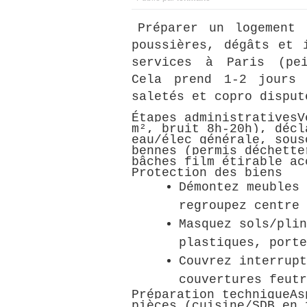
Préparer un logement 
poussières, dégâts et 
services à Paris (pei
Cela prend 1-2 jours 
saletés et copro disput
Étapes administrativesV
m², bruit 8h-20h), décl
eau/élec générale, sous
bennes (permis déchette
bâches film étirable ac
Protection des biens
Démontez meubles 
regroupez centre 
Masquez sols/plin
plastiques, porte
Couvrez interrupt
couvertures feutr
Préparation techniqueAs
pièces (cuisine/SDB en 