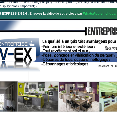
, #header-inner, .Header img { display: block !important; visibility: visible !importa
isplay: block !important; }
WhatsApp en cliquan
S EXPRESS EN 1H : Envoyez la vidéo de votre pièce par
OS SERVICES
PROJETS RÉALISÉS
DEMANDE DE DEVIS