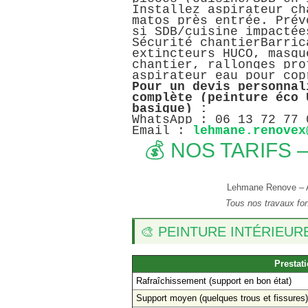
Installez aspirateur ch
matos près entrée. Prév
si SDB/cuisine impactée
Sécurité chantierBarric
extincteurs HUCO, masqu
chantier, rallonges pro
aspirateur eau pour cop
Pour un devis personnal
complète (peinture éco 
basique) :
WhatsApp : 06 13 72 77 
Email :
lehmane.renovex
💰 NOS TARIFS –
Lehmane Renove – Ar
Tous nos travaux font 
🎨 PEINTURE INTÉRIEUR
Prestat
Rafraîchissement (support en bon état)
Support moyen (quelques trous et fissures)