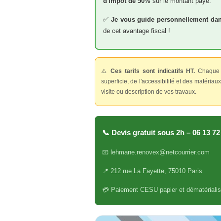
d'impôt de 50%
sur le montant payé.
✅
Je vous guide personnellement da
de cet avantage fiscal !
⚠️
Ces tarifs sont indicatifs HT.
Chaque ch
superficie, de l'accessibilité et des matériau
visite ou description de vos travaux.
📞 Devis gratuit sous 2h – 06 13 72
📧 lehmane.renovex@netcourrier.com
📍 212 rue La Fayette, 75010 Paris
💳 Paiement CESU papier et dématériali