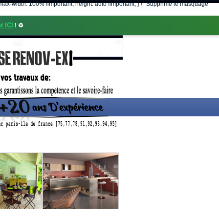
nt; max-width: 100% !important; height: auto !important; } /* Supprime le masquage
t ICI
! ♻️
CONTACT