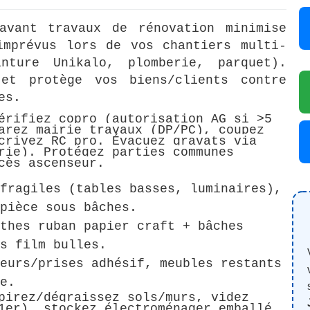
avant travaux de rénovation minimise
imprévus lors de vos chantiers multi-
nture Unikalo, plomberie, parquet).
et protège vos biens/clients contre
es.
érifiez copro (autorisation AG si >5
arez mairie travaux (DP/PC), coupez
crivez RC pro. Évacuez gravats via
rie). Protégez parties communes
cès ascenseur.
fragiles (tables basses, luminaires),
pièce sous bâches.
thes ruban papier craft + bâches
s film bulles.
eurs/prises adhésif, meubles restants
e.
pirez/dégraissez sols/murs, videz
1er), stockez électroménager emballé.