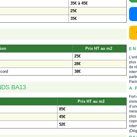
35€ à 45€
25€
35€
tion
Prix HT au m2
EN
25€
L’en
plus
28€
de r
ccord
38€
inte
part
Pari
NDS BA13
A 
Fort
Prix HT au m2
immo
d’un
85€
mesu
plus
45€
copr
52€
inte
(Dég