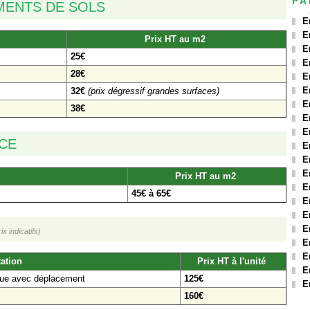
PA
MENTS DE SOLS
E
E
Prix HT au m2
E
25€
E
28€
E
E
32€
(prix dégressif grandes surfaces)
E
38€
E
E
NCE
E
E
E
Prix HT au m2
E
45€ à 65€
E
E
E
rix indicatifs)
E
E
ation
Prix HT à l'unité
E
que avec déplacement
125€
E
160€