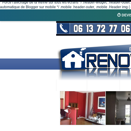
* Force l'affichage de la vitrine sur tous les écrans */ .header-widget, .header-outer
automatique de Blogger sur mobile */ .mobile .header-outer, .mobile .Header img { d
⏱️ DEVI
ACCUEIL
RENOVEX
N