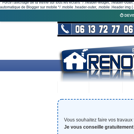
* Force l'affichage de la vitrine sur tous les écrans */ .header-widget, .header-outer
automatique de Blogger sur mobile */ .mobile .header-outer, .mobile .Header img { d
⏱️ DEVI
ACCUEIL
RENOVEX
N
Vous souhaitez faire vos travaux
Je vous conseille gratuitement