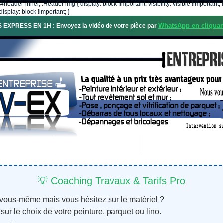
, #header-inner, .Header img { display: block !important; visibility: visible !importa
isplay: block !important; }
WhatsApp en cliquan
S EXPRESS EN 1H : Envoyez la vidéo de votre pièce par
OS SERVICES
PROJETS RÉALISÉS
DEMANDE DE DEVIS
💡 Coaching Travaux & Tarifs Pro
 vous-même mais vous hésitez sur le matériel ?
sur le choix de votre peinture, parquet ou lino.