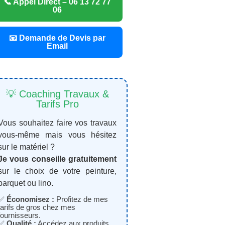
📞 Appel Direct – 06 13 72 77
06
📧 Demande de Devis par
Email
💡 Coaching Travaux &
Tarifs Pro
Vous souhaitez faire vos travaux
vous-même mais vous hésitez
sur le matériel ?
Je vous conseille gratuitement
sur le choix de votre peinture,
parquet ou lino.
✅
Économisez :
Profitez de mes
tarifs de gros chez mes
fournisseurs.
✅
Qualité :
Accédez aux produits