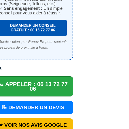
pros (Seigneurie, Tollens, etc.).
✅
Sans engagement :
Un simple
conseil pour vous aider à réussir.
DEMANDER UN CONSEIL
GRATUIT : 06 13 72 77 06
Service offert par Renov-Ex pour soutenir
les projets de proximité à Paris.
L
📞 APPELER : 06 13 72 77
06
📝 DEMANDER UN DEVIS
⭐ VOIR NOS AVIS GOOGLE