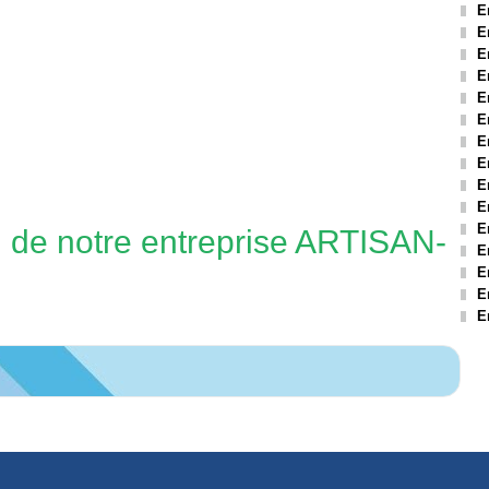
E
E
E
E
E
E
E
E
E
E
E
n de notre entreprise ARTISAN-
E
E
E
E