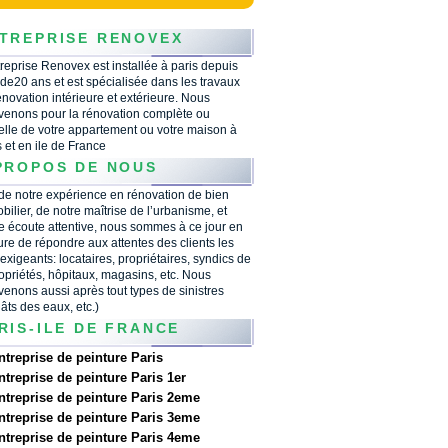
TREPRISE RENOVEX
treprise Renovex est installée à paris depuis
 de20 ans et est spécialisée dans les travaux
énovation intérieure et extérieure. Nous
rvenons pour la rénovation complète ou
ielle de votre appartement ou votre maison à
s et en ile de France
PROPOS DE NOUS
 de notre expérience en rénovation de bien
bilier, de notre maîtrise de l’urbanisme, et
e écoute attentive, nous sommes à ce jour en
re de répondre aux attentes des clients les
 exigeants: locataires, propriétaires, syndics de
opriétés, hôpitaux, magasins, etc. Nous
rvenons aussi après tout types de sinistres
âts des eaux, etc.)
RIS-ILE DE FRANCE
ntreprise de peinture Paris
ntreprise de peinture Paris 1er
ntreprise de peinture Paris 2eme
ntreprise de peinture Paris 3eme
ntreprise de peinture Paris 4eme