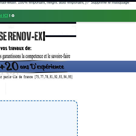
nt; max-width: 100% !important; height: auto !important; } /* Supprime le masquage
t ICI
! ♻️
CONTACT