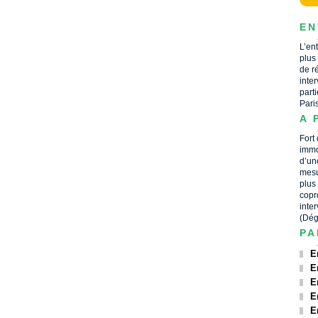
EN
L’en
plus
de r
inte
part
Pari
A 
Fort
immo
d’un
mesu
plus
copr
inte
(Dég
PA
E
E
E
E
E