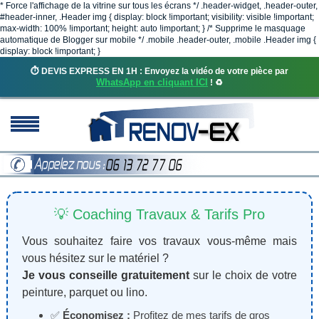
* Force l'affichage de la vitrine sur tous les écrans */ .header-widget, .header-outer,
#header-inner, .Header img { display: block !important; visibility: visible !important;
max-width: 100% !important; height: auto !important; } /* Supprime le masquage
automatique de Blogger sur mobile */ .mobile .header-outer, .mobile .Header img {
display: block !important; }
⏱️ DEVIS EXPRESS EN 1H : Envoyez la vidéo de votre pièce par
WhatsApp en cliquant ICI
! ♻️
💡 Coaching Travaux & Tarifs Pro
Vous souhaitez faire vos travaux vous-même mais
vous hésitez sur le matériel ?
Je vous conseille gratuitement
sur le choix de votre
peinture, parquet ou lino.
✅
Économisez :
Profitez de mes tarifs de gros