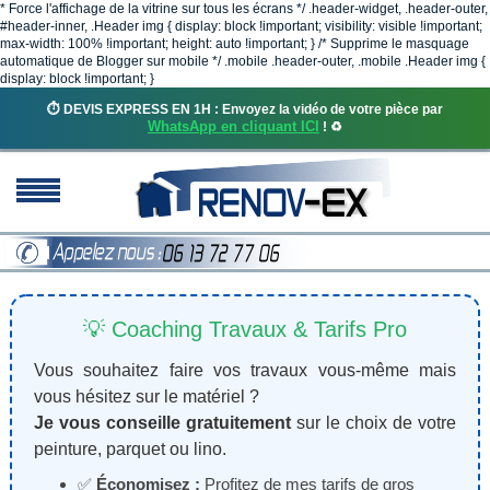
* Force l'affichage de la vitrine sur tous les écrans */ .header-widget, .header-outer,
#header-inner, .Header img { display: block !important; visibility: visible !important;
max-width: 100% !important; height: auto !important; } /* Supprime le masquage
automatique de Blogger sur mobile */ .mobile .header-outer, .mobile .Header img {
display: block !important; }
⏱️ DEVIS EXPRESS EN 1H : Envoyez la vidéo de votre pièce par
WhatsApp en cliquant ICI
! ♻️
💡 Coaching Travaux & Tarifs Pro
Vous souhaitez faire vos travaux vous-même mais
vous hésitez sur le matériel ?
Je vous conseille gratuitement
sur le choix de votre
peinture, parquet ou lino.
✅
Économisez :
Profitez de mes tarifs de gros