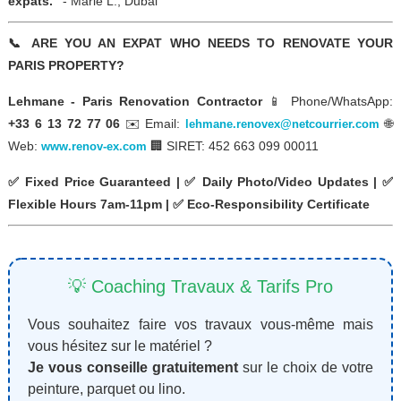
expats."
- Marie L., Dubai
📞 ARE YOU AN EXPAT WHO NEEDS TO RENOVATE YOUR
PARIS PROPERTY?
Lehmane - Paris Renovation Contractor
📱 Phone/WhatsApp:
+33 6 13 72 77 06
✉️ Email:
🌐
lehmane.renovex@netcourrier.com
Web:
🏢 SIRET: 452 663 099 00011
www.renov-ex.com
✅ Fixed Price Guaranteed | ✅ Daily Photo/Video Updates | ✅
Flexible Hours 7am-11pm | ✅ Eco-Responsibility Certificate
💡 Coaching Travaux & Tarifs Pro
Vous souhaitez faire vos travaux vous-même mais
vous hésitez sur le matériel ?
Je vous conseille gratuitement
sur le choix de votre
peinture, parquet ou lino.