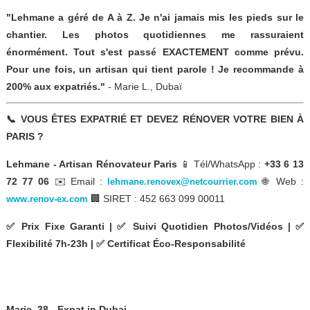
"Lehmane a géré de A à Z. Je n'ai jamais mis les pieds sur le
chantier. Les photos quotidiennes me rassuraient
énormément. Tout s'est passé EXACTEMENT comme prévu.
Pour une fois, un artisan qui tient parole ! Je recommande à
200% aux expatriés."
- Marie L., Dubaï
📞 VOUS ÊTES EXPATRIÉ ET DEVEZ RÉNOVER VOTRE BIEN À
PARIS ?
Lehmane - Artisan Rénovateur Paris
📱 Tél/WhatsApp :
+33 6 13
72 77 06
✉️ Email :
🌐 Web :
lehmane.renovex@netcourrier.com
🏢 SIRET : 452 663 099 00011
www.renov-ex.com
✅ Prix Fixe Garanti | ✅ Suivi Quotidien Photos/Vidéos | ✅
Flexibilité 7h-23h | ✅ Certificat Éco-Responsabilité
Marie, 38 - Expat in Dubai