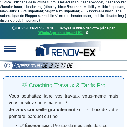
* Force l'affichage de la vitrine sur tous les écrans */ .header-widget, .header-outer,
#header-inner, .Header img { display: block !important; visibility: visible !important;
max-width: 100% !important; height: auto !important; } /* Supprime le masquage
automatique de Blogger sur mobile */ .mobile .header-outer, .mobile .Header img {
display: block !important; }
⏱️ DEVIS EXPRESS EN 1H : Envoyez la vidéo de votre pièce par
WhatsApp en cliquant ICI
! ♻️
💡 Coaching Travaux & Tarifs Pro
Vous souhaitez faire vos travaux vous-même mais
vous hésitez sur le matériel ?
Je vous conseille gratuitement
sur le choix de votre
peinture, parquet ou lino.
✅
Économisez :
Profitez de mes tarifs de gros