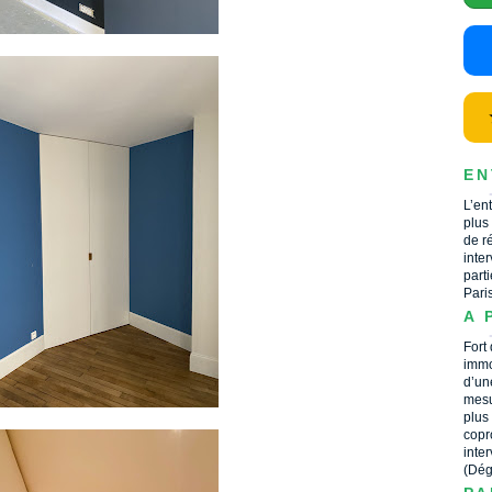
EN
L’en
plus
de r
inte
part
Pari
A 
Fort
immo
d’un
mesu
plus
copr
inte
(Dég