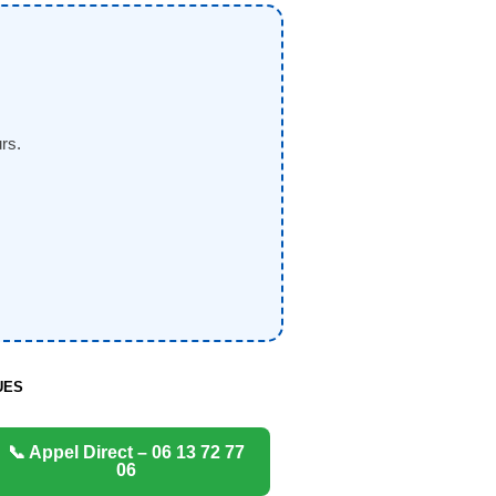
rs.
UES
📞 Appel Direct – 06 13 72 77
06