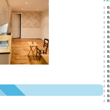
PA
E
E
E
E
E
E
E
E
E
E
E
E
E
E
E
E
E
E
E
E