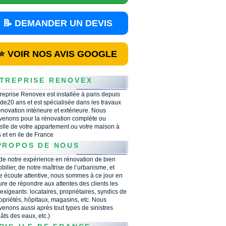
📝 DEMANDER UN DEVIS
⭐ VOIR NOS AVIS GOOGLE
TREPRISE RENOVEX
treprise Renovex est installée à paris depuis
 de20 ans et est spécialisée dans les travaux
énovation intérieure et extérieure. Nous
rvenons pour la rénovation complète ou
ielle de votre appartement ou votre maison à
s et en ile de France
PROPOS DE NOUS
 de notre expérience en rénovation de bien
bilier, de notre maîtrise de l’urbanisme, et
e écoute attentive, nous sommes à ce jour en
re de répondre aux attentes des clients les
 exigeants: locataires, propriétaires, syndics de
opriétés, hôpitaux, magasins, etc. Nous
rvenons aussi après tout types de sinistres
âts des eaux, etc.)