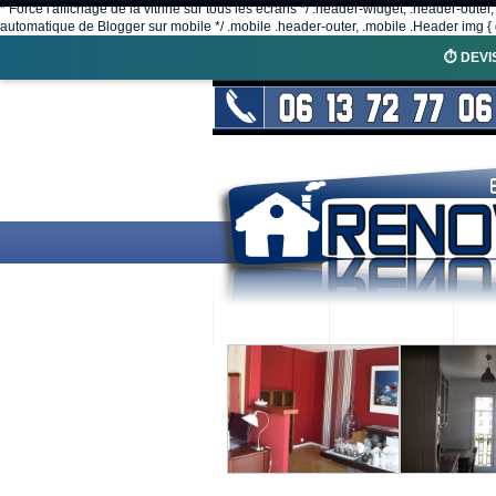
* Force l'affichage de la vitrine sur tous les écrans */ .header-widget, .header-outer
automatique de Blogger sur mobile */ .mobile .header-outer, .mobile .Header img { d
⏱️ DEVI
ACCUEIL
RENOVEX
N