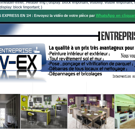
, #header-inner, .Header img { display: block !important; visibility: visible !importa
isplay: block !important; }
WhatsApp en cliquan
S EXPRESS EN 1H : Envoyez la vidéo de votre pièce par
OS SERVICES
PROJETS RÉALISÉS
DEMANDE DE DEVIS