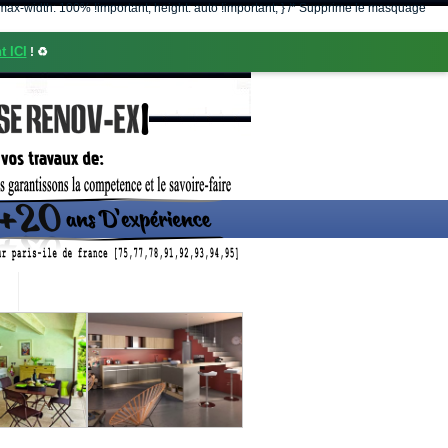
nt; max-width: 100% !important; height: auto !important; } /* Supprime le masquage
t ICI
! ♻️
CONTACT