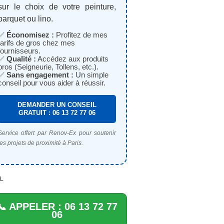
sur le choix de votre peinture,
parquet ou lino.
✅
Économisez :
Profitez de mes
tarifs de gros chez mes
fournisseurs.
✅
Qualité :
Accédez aux produits
pros (Seigneurie, Tollens, etc.).
✅
Sans engagement :
Un simple
conseil pour vous aider à réussir.
DEMANDER UN CONSEIL
GRATUIT : 06 13 72 77 06
Service offert par Renov-Ex pour soutenir
les projets de proximité à Paris.
L
📞 APPELER : 06 13 72 77
06