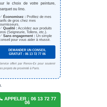
sur le choix de votre peinture,
parquet ou lino.
✅
Économisez :
Profitez de mes
tarifs de gros chez mes
fournisseurs.
✅
Qualité :
Accédez aux produits
pros (Seigneurie, Tollens, etc.).
✅
Sans engagement :
Un simple
conseil pour vous aider à réussir.
DEMANDER UN CONSEIL
GRATUIT : 06 13 72 77 06
Service offert par Renov-Ex pour soutenir
les projets de proximité à Paris.
L
📞 APPELER : 06 13 72 77
06