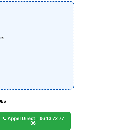
rs.
UES
📞 Appel Direct – 06 13 72 77
06