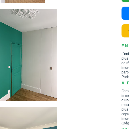
EN
L’en
plus
de r
inte
part
Pari
A 
Fort
immo
d’un
mesu
plus
copr
inte
(Dég