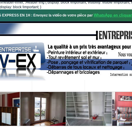
, #header-inner, .Header img { display: block !important; visibility: visible !importa
isplay: block !important; }
WhatsApp en cliquan
S EXPRESS EN 1H : Envoyez la vidéo de votre pièce par
OS SERVICES
PROJETS RÉALISÉS
DEMANDE DE DEVIS