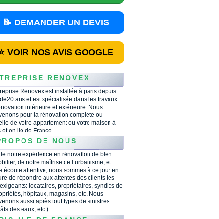
📝 DEMANDER UN DEVIS
⭐ VOIR NOS AVIS GOOGLE
TREPRISE RENOVEX
treprise Renovex est installée à paris depuis
 de20 ans et est spécialisée dans les travaux
énovation intérieure et extérieure. Nous
rvenons pour la rénovation complète ou
ielle de votre appartement ou votre maison à
s et en ile de France
PROPOS DE NOUS
 de notre expérience en rénovation de bien
bilier, de notre maîtrise de l’urbanisme, et
e écoute attentive, nous sommes à ce jour en
re de répondre aux attentes des clients les
 exigeants: locataires, propriétaires, syndics de
opriétés, hôpitaux, magasins, etc. Nous
rvenons aussi après tout types de sinistres
âts des eaux, etc.)