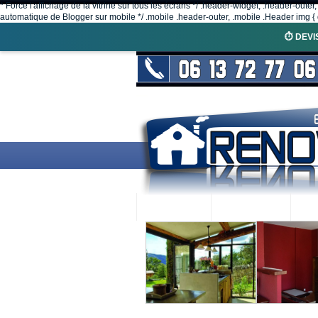
* Force l'affichage de la vitrine sur tous les écrans */ .header-widget, .header-outer
automatique de Blogger sur mobile */ .mobile .header-outer, .mobile .Header img { d
⏱️ DEVI
ACCUEIL
RENOVEX
N