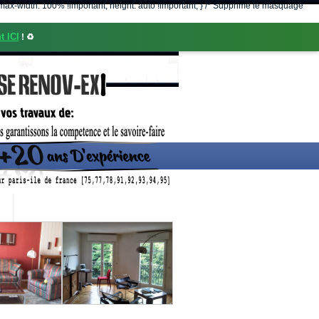
nt; max-width: 100% !important; height: auto !important; } /* Supprime le masquage
t ICI
! ♻️
CONTACT