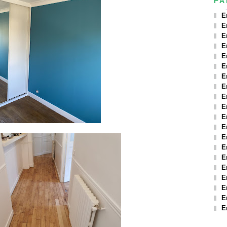
PA
E
E
E
E
E
E
E
E
E
E
E
E
E
E
E
E
E
E
E
E