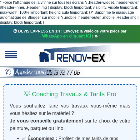
* Force l'affichage de la vitrine sur tous les écrans */ .header-widget, .header-outer,
#header-inner, .Header img { display: block !important; visibility: visible !important;
max-width: 100% !important; height: auto !important; } /* Supprime le masquage
automatique de Blogger sur mobile */ .mobile .header-outer, .mobile .Header img {
display: block !important; }
⏱️ DEVIS EXPRESS EN 1H : Envoyez la vidéo de votre pièce par
WhatsApp en cliquant ICI
! ♻️
💡 Coaching Travaux & Tarifs Pro
Vous souhaitez faire vos travaux vous-même mais
vous hésitez sur le matériel ?
Je vous conseille gratuitement
sur le choix de votre
peinture, parquet ou lino.
✅
Économisez :
Profitez de mes tarifs de gros