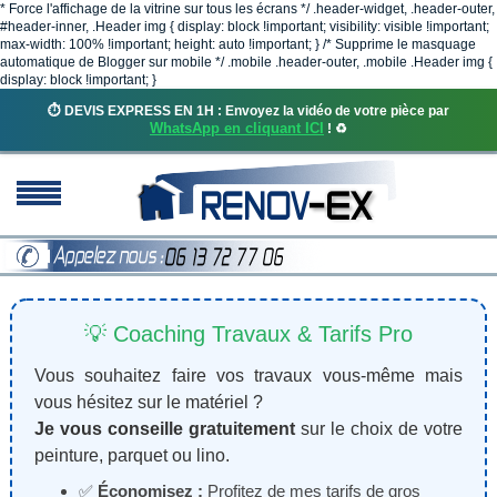
* Force l'affichage de la vitrine sur tous les écrans */ .header-widget, .header-outer,
#header-inner, .Header img { display: block !important; visibility: visible !important;
max-width: 100% !important; height: auto !important; } /* Supprime le masquage
automatique de Blogger sur mobile */ .mobile .header-outer, .mobile .Header img {
display: block !important; }
⏱️ DEVIS EXPRESS EN 1H : Envoyez la vidéo de votre pièce par
WhatsApp en cliquant ICI
! ♻️
💡 Coaching Travaux & Tarifs Pro
Vous souhaitez faire vos travaux vous-même mais
vous hésitez sur le matériel ?
Je vous conseille gratuitement
sur le choix de votre
peinture, parquet ou lino.
✅
Économisez :
Profitez de mes tarifs de gros