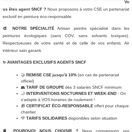
Vo
us êtes agent SNCF ?
Nous proposons à votre CSE un partenariat
exclusif en peinture éco-responsable.
🎨 NOTRE SPÉCIALITÉ
Artisan peintre spécialisé dans les
peintures écologiques (sans COV, sans solvants toxiques).
Respectueuses de votre santé et de celle de vos enfants. Air
intérieur sain garanti.
✨ AVANTAGES EXCLUSIFS AGENTS SNCF
🤝
REMISE CSE jusqu'à 10%
(en cas de partenariat
officiel)
👥
TARIF DE GROUPE
dès 3 salariés SNCF minimum
🌙
INTERVENTIONS NOCTURNES ET WEEK-END
- On
s'adapte à VOS horaires de roulement !
🎁
CERTIFICAT ÉCO-RESPONSABLE
offert pour chaque
chantier
💚
TARIFS SOLIDAIRES
disponibles selon situation
🚆 POURQUOI NOUS CHOISIR ?
Nous connaissons vos