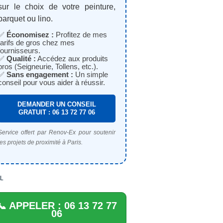
sur le choix de votre peinture,
parquet ou lino.
✅
Économisez :
Profitez de mes
tarifs de gros chez mes
fournisseurs.
✅
Qualité :
Accédez aux produits
pros (Seigneurie, Tollens, etc.).
✅
Sans engagement :
Un simple
conseil pour vous aider à réussir.
DEMANDER UN CONSEIL
GRATUIT : 06 13 72 77 06
Service offert par Renov-Ex pour soutenir
les projets de proximité à Paris.
L
📞 APPELER : 06 13 72 77
06