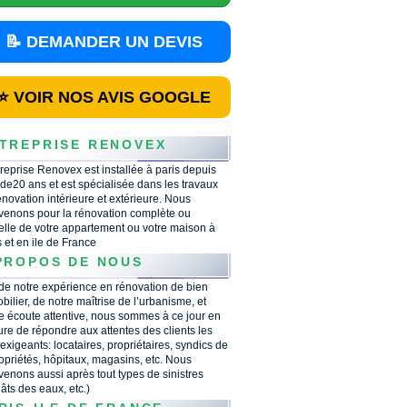
📝 DEMANDER UN DEVIS
⭐ VOIR NOS AVIS GOOGLE
TREPRISE RENOVEX
treprise Renovex est installée à paris depuis
 de20 ans et est spécialisée dans les travaux
énovation intérieure et extérieure. Nous
rvenons pour la rénovation complète ou
ielle de votre appartement ou votre maison à
s et en ile de France
PROPOS DE NOUS
 de notre expérience en rénovation de bien
bilier, de notre maîtrise de l’urbanisme, et
e écoute attentive, nous sommes à ce jour en
re de répondre aux attentes des clients les
 exigeants: locataires, propriétaires, syndics de
opriétés, hôpitaux, magasins, etc. Nous
rvenons aussi après tout types de sinistres
âts des eaux, etc.)