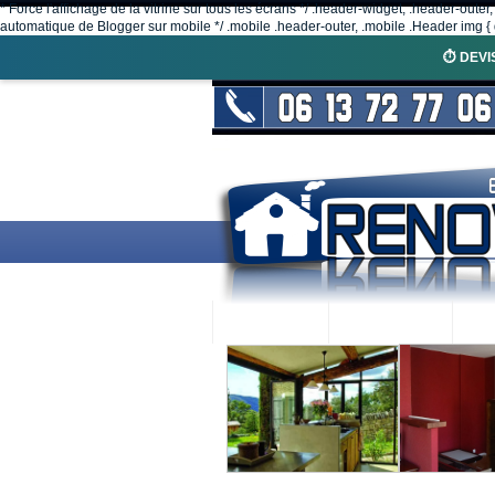
* Force l'affichage de la vitrine sur tous les écrans */ .header-widget, .header-outer
automatique de Blogger sur mobile */ .mobile .header-outer, .mobile .Header img { d
⏱️ DEVI
ACCUEIL
RENOVEX
N