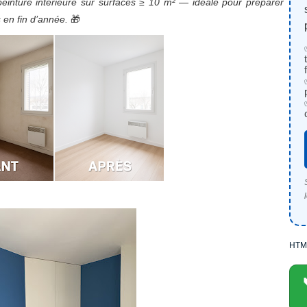
 peinture intérieure sur surfaces ≥ 10 m² — idéale pour préparer
 en fin d’année.
🎁
HTM