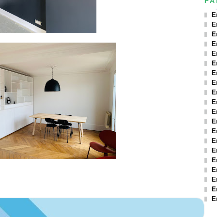
PA
E
E
E
E
E
E
E
E
E
E
E
E
E
E
E
E
E
E
E
E