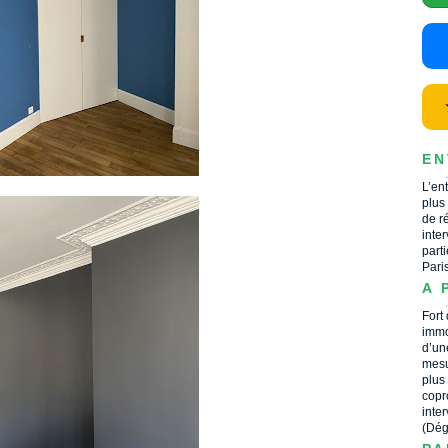
EN
L’en
plus
de r
inte
part
Pari
A 
Fort
immo
d’un
mesu
plus
copr
inte
(Dég