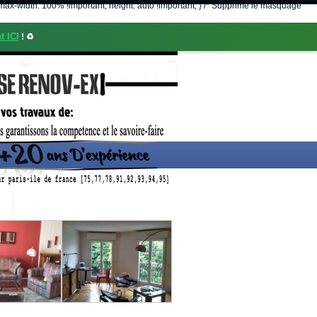
nt; max-width: 100% !important; height: auto !important; } /* Supprime le masquage
t ICI
! ♻️
CONTACT