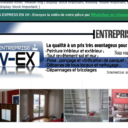
, #header-inner, .Header img { display: block !important; visibility: visible !importa
isplay: block !important; }
WhatsApp en cliquan
S EXPRESS EN 1H : Envoyez la vidéo de votre pièce par
OS SERVICES
PROJETS RÉALISÉS
DEMANDE DE DEVIS