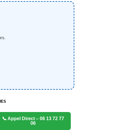
rs.
UES
📞 Appel Direct – 06 13 72 77
06