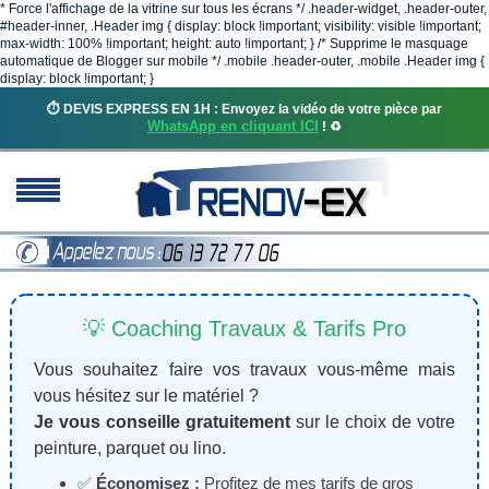
* Force l'affichage de la vitrine sur tous les écrans */ .header-widget, .header-outer,
#header-inner, .Header img { display: block !important; visibility: visible !important;
max-width: 100% !important; height: auto !important; } /* Supprime le masquage
automatique de Blogger sur mobile */ .mobile .header-outer, .mobile .Header img {
display: block !important; }
⏱️ DEVIS EXPRESS EN 1H : Envoyez la vidéo de votre pièce par
WhatsApp en cliquant ICI
! ♻️
💡 Coaching Travaux & Tarifs Pro
Vous souhaitez faire vos travaux vous-même mais
vous hésitez sur le matériel ?
Je vous conseille gratuitement
sur le choix de votre
peinture, parquet ou lino.
✅
Économisez :
Profitez de mes tarifs de gros