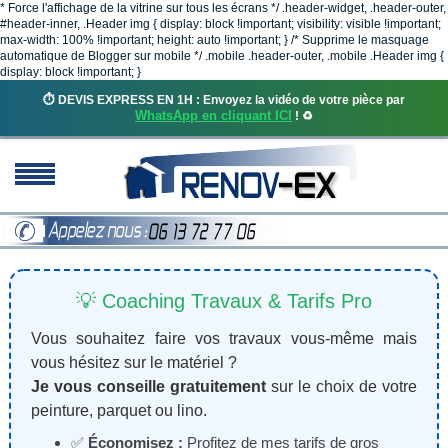
* Force l'affichage de la vitrine sur tous les écrans */ .header-widget, .header-outer,
#header-inner, .Header img { display: block !important; visibility: visible !important;
max-width: 100% !important; height: auto !important; } /* Supprime le masquage
automatique de Blogger sur mobile */ .mobile .header-outer, .mobile .Header img {
display: block !important; }
⏱️ DEVIS EXPRESS EN 1H : Envoyez la vidéo de votre pièce par
WhatsApp en cliquant ICI
! ♻️
💡 Coaching Travaux & Tarifs Pro
Vous souhaitez faire vos travaux vous-même mais
vous hésitez sur le matériel ?
Je vous conseille gratuitement
sur le choix de votre
peinture, parquet ou lino.
✅
Économisez :
Profitez de mes tarifs de gros