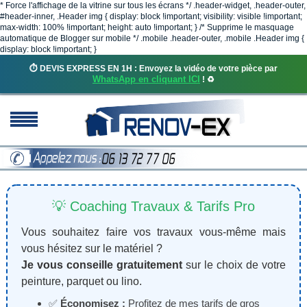
* Force l'affichage de la vitrine sur tous les écrans */ .header-widget, .header-outer,
#header-inner, .Header img { display: block !important; visibility: visible !important;
max-width: 100% !important; height: auto !important; } /* Supprime le masquage
automatique de Blogger sur mobile */ .mobile .header-outer, .mobile .Header img {
display: block !important; }
⏱️ DEVIS EXPRESS EN 1H : Envoyez la vidéo de votre pièce par
WhatsApp en cliquant ICI
! ♻️
💡 Coaching Travaux & Tarifs Pro
Vous souhaitez faire vos travaux vous-même mais
vous hésitez sur le matériel ?
Je vous conseille gratuitement
sur le choix de votre
peinture, parquet ou lino.
✅
Économisez :
Profitez de mes tarifs de gros