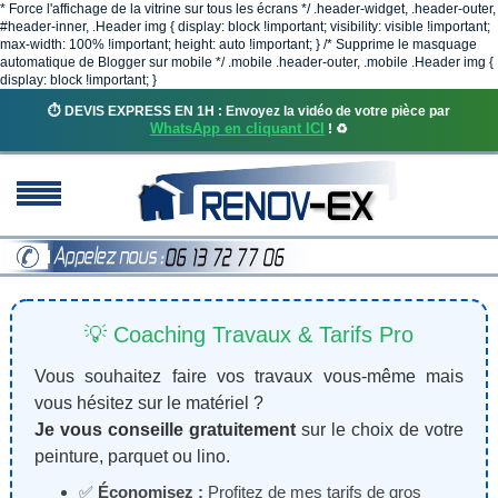
* Force l'affichage de la vitrine sur tous les écrans */ .header-widget, .header-outer,
#header-inner, .Header img { display: block !important; visibility: visible !important;
max-width: 100% !important; height: auto !important; } /* Supprime le masquage
automatique de Blogger sur mobile */ .mobile .header-outer, .mobile .Header img {
display: block !important; }
⏱️ DEVIS EXPRESS EN 1H : Envoyez la vidéo de votre pièce par
WhatsApp en cliquant ICI
! ♻️
💡 Coaching Travaux & Tarifs Pro
Vous souhaitez faire vos travaux vous-même mais
vous hésitez sur le matériel ?
Je vous conseille gratuitement
sur le choix de votre
peinture, parquet ou lino.
✅
Économisez :
Profitez de mes tarifs de gros