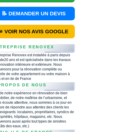
📝 DEMANDER UN DEVIS
⭐ VOIR NOS AVIS GOOGLE
TREPRISE RENOVEX
treprise Renovex est installée à paris depuis
 de20 ans et est spécialisée dans les travaux
énovation intérieure et extérieure. Nous
rvenons pour la rénovation complète ou
ielle de votre appartement ou votre maison à
s et en ile de France
PROPOS DE NOUS
 de notre expérience en rénovation de bien
bilier, de notre maîtrise de l’urbanisme, et
e écoute attentive, nous sommes à ce jour en
re de répondre aux attentes des clients les
 exigeants: locataires, propriétaires, syndics de
opriétés, hôpitaux, magasins, etc. Nous
rvenons aussi après tout types de sinistres
âts des eaux, etc.)