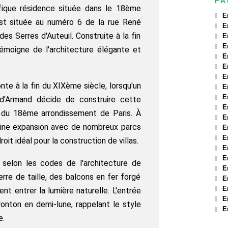
PA
fique résidence située dans le 18ème
E
est située au numéro 6 de la rue René
E
des Serres d'Auteuil. Construite à la fin
E
E
témoigne de l'architecture élégante et
E
E
E
onte à la fin du XIXème siècle, lorsqu'un
E
E
d'Armand décide de construire cette
E
c du 18ème arrondissement de Paris. À
E
pleine expansion avec de nombreux parcs
E
E
droit idéal pour la construction de villas.
E
E
 selon les codes de l'architecture de
E
rre de taille, des balcons en fer forgé
E
E
nt entrer la lumière naturelle. L'entrée
E
ronton en demi-lune, rappelant le style
E
e.