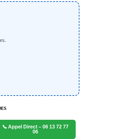
rs.
UES
📞 Appel Direct – 06 13 72 77
06