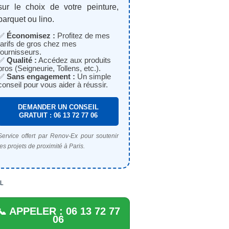
sur le choix de votre peinture,
parquet ou lino.
✅
Économisez :
Profitez de mes
tarifs de gros chez mes
fournisseurs.
✅
Qualité :
Accédez aux produits
pros (Seigneurie, Tollens, etc.).
✅
Sans engagement :
Un simple
conseil pour vous aider à réussir.
DEMANDER UN CONSEIL
GRATUIT : 06 13 72 77 06
Service offert par Renov-Ex pour soutenir
les projets de proximité à Paris.
L
📞 APPELER : 06 13 72 77
06