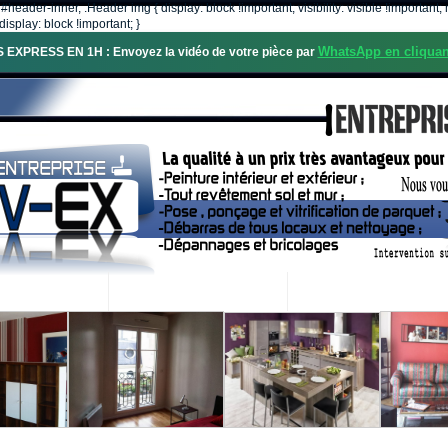
, #header-inner, .Header img { display: block !important; visibility: visible !importa
isplay: block !important; }
WhatsApp en cliquan
S EXPRESS EN 1H : Envoyez la vidéo de votre pièce par
OS SERVICES
PROJETS RÉALISÉS
DEMANDE DE DEVIS