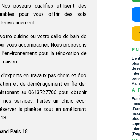
os poseurs qualifiés utilisent des
urables pour vous offrir des sols
l'environnement.
 votre cuisine ou votre salle de bain de
our vous accompagner. Nous proposons
EN
 l'environnement pour la rénovation de
L’en
 maison.
plus
de r
inte
 d'experts en travaux pas chers et éco
part
vation et de déménagement en Île-de-
Pari
A 
intenant au 0613727706 pour obtenir
Fort
er nos services. Faites un choix éco-
immo
éserver la planète tout en améliorant
d’un
mesu
 18
plus
copr
inte
mand Paris 18.
(Dég