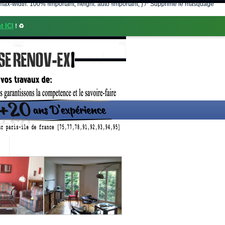
nt; max-width: 100% !important; height: auto !important; } /* Supprime le masquage
t ICI
! ♻️
CONTACT