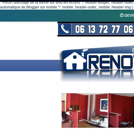
* Force l'affichage de la vitrine sur tous les écrans */ .header-widget, .header-outer
automatique de Blogger sur mobile */ .mobile .header-outer, .mobile .Header img { d
⏱️ DEVI
ACCUEIL
RENOVEX
N