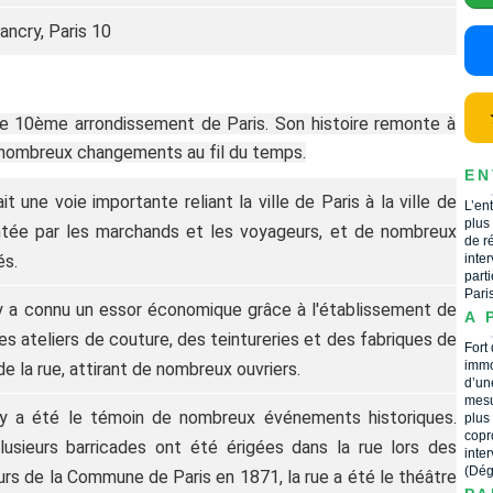
ancry, Paris 10
le 10ème arrondissement de Paris. Son histoire remonte à
de nombreux changements au fil du temps.
EN
 une voie importante reliant la ville de Paris à la ville de
L’en
plus
entée par les marchands et les voyageurs, et de nombreux
de r
és.
inte
part
Pari
ry a connu un essor économique grâce à l'établissement de
A 
Des ateliers de couture, des teintureries et des fabriques de
Fort
immo
de la rue, attirant de nombreux ouvriers.
d’un
mesu
ry a été le témoin de nombreux événements historiques.
plus
copr
lusieurs barricades ont été érigées dans la rue lors des
inte
(Dég
ours de la Commune de Paris en 1871, la rue a été le théâtre