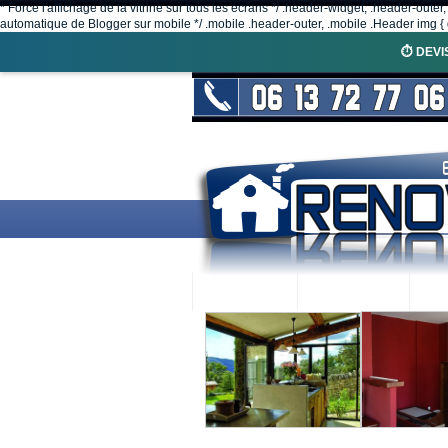
* Force l'affichage de la vitrine sur tous les écrans */ .header-widget, .header-outer
automatique de Blogger sur mobile */ .mobile .header-outer, .mobile .Header img { d
⏱️ DEVI
ACCUEIL
RENOVEX
N