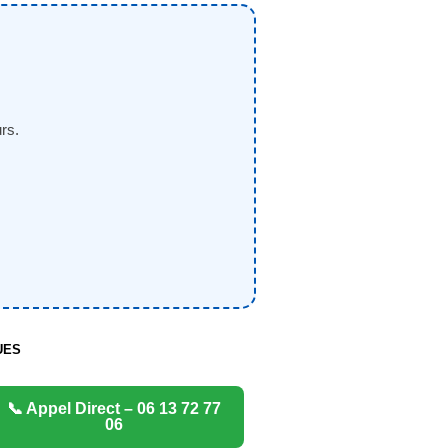
rs.
UES
📞 Appel Direct – 06 13 72 77
06