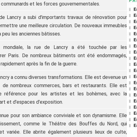
PA
s communards et les forces gouvernementales.
E
E
de Lancry a subi d'importants travaux de rénovation pour
E
ermettre une meilleure circulation. De nouveaux immeubles
E
à peu les anciennes bâtisses.
E
E
E
 mondiale, la rue de Lancry a été touchée par les
E
bérer Paris. De nombreux bâtiments ont été endommagés,
E
 rapidement après la fin de la guerre.
E
E
ancry a connu diverses transformations. Elle est devenue un
E
E
ant de nombreux commerces, bars et restaurants. Elle est
E
e référence pour les artistes et les bohèmes, avec la
E
E
rt et d'espaces d'exposition.
E
E
onnue pour son ambiance conviviale et son dynamisme. Elle
E
rtissement, comme le Théâtre des Bouffes du Nord, qui
E
 variée. Elle abrite également plusieurs lieux de culte,