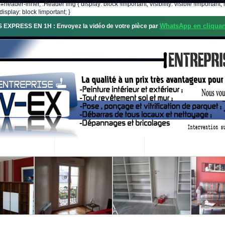
, #header-inner, .Header img { display: block !important; visibility: visible !importa
isplay: block !important; }
WhatsApp en cliquan
S EXPRESS EN 1H : Envoyez la vidéo de votre pièce par
OS SERVICES
PROJETS RÉALISÉS
DEMANDE DE DEVIS