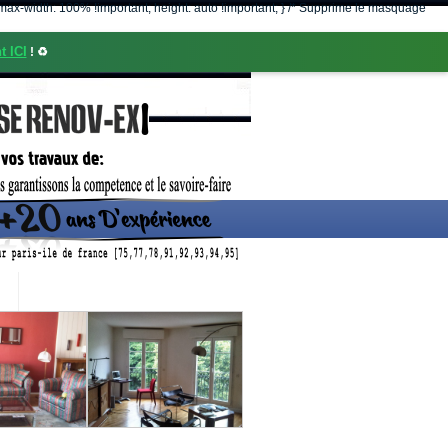
nt; max-width: 100% !important; height: auto !important; } /* Supprime le masquage
t ICI
! ♻️
CONTACT