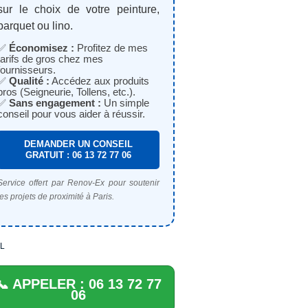
sur le choix de votre peinture,
parquet ou lino.
✅
Économisez :
Profitez de mes
tarifs de gros chez mes
fournisseurs.
✅
Qualité :
Accédez aux produits
pros (Seigneurie, Tollens, etc.).
✅
Sans engagement :
Un simple
conseil pour vous aider à réussir.
DEMANDER UN CONSEIL
GRATUIT : 06 13 72 77 06
Service offert par Renov-Ex pour soutenir
les projets de proximité à Paris.
L
📞 APPELER : 06 13 72 77
06