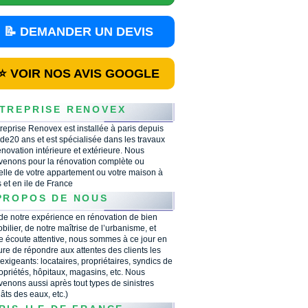
📝 DEMANDER UN DEVIS
⭐ VOIR NOS AVIS GOOGLE
TREPRISE RENOVEX
treprise Renovex est installée à paris depuis
 de20 ans et est spécialisée dans les travaux
énovation intérieure et extérieure. Nous
rvenons pour la rénovation complète ou
ielle de votre appartement ou votre maison à
s et en ile de France
PROPOS DE NOUS
 de notre expérience en rénovation de bien
bilier, de notre maîtrise de l’urbanisme, et
e écoute attentive, nous sommes à ce jour en
re de répondre aux attentes des clients les
 exigeants: locataires, propriétaires, syndics de
opriétés, hôpitaux, magasins, etc. Nous
rvenons aussi après tout types de sinistres
âts des eaux, etc.)