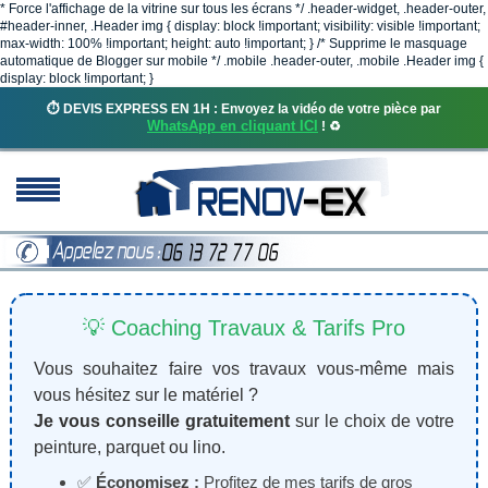
* Force l'affichage de la vitrine sur tous les écrans */ .header-widget, .header-outer,
#header-inner, .Header img { display: block !important; visibility: visible !important;
max-width: 100% !important; height: auto !important; } /* Supprime le masquage
automatique de Blogger sur mobile */ .mobile .header-outer, .mobile .Header img {
display: block !important; }
⏱️ DEVIS EXPRESS EN 1H : Envoyez la vidéo de votre pièce par
WhatsApp en cliquant ICI
! ♻️
💡 Coaching Travaux & Tarifs Pro
Vous souhaitez faire vos travaux vous-même mais
vous hésitez sur le matériel ?
Je vous conseille gratuitement
sur le choix de votre
peinture, parquet ou lino.
✅
Économisez :
Profitez de mes tarifs de gros