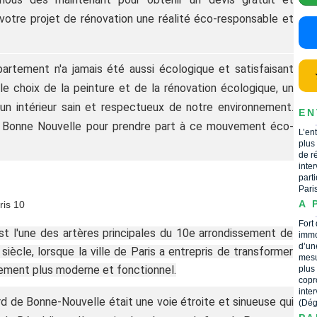
votre projet de rénovation une réalité éco-responsable et
artement n'a jamais été aussi écologique et satisfaisant
le choix de la peinture et de la rénovation écologique, un
un intérieur sain et respectueux de notre environnement.
EN
e Bonne Nouvelle pour prendre part à ce mouvement éco-
L’en
plus
de r
inte
part
Pari
A 
ris 10
Fort
t l'une des artères principales du 10e arrondissement de
immo
d’un
siècle, lorsque la ville de Paris a entrepris de transformer
mesu
nement plus moderne et fonctionnel.
plus
copr
inte
rd de Bonne-Nouvelle était une voie étroite et sinueuse qui
(Dég