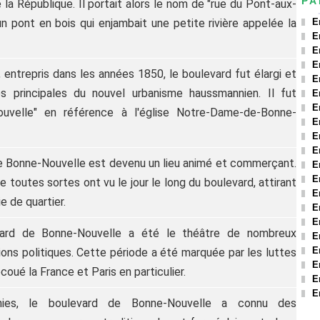
PA
de la République. Il portait alors le nom de "rue du Pont-aux-
n pont en bois qui enjambait une petite rivière appelée la
E
E
E
E
entrepris dans les années 1850, le boulevard fut élargi et
E
s principales du nouvel urbanisme haussmannien. Il fut
E
E
ouvelle" en référence à l'église Notre-Dame-de-Bonne-
E
E
E
de Bonne-Nouvelle est devenu un lieu animé et commerçant.
E
E
outes sortes ont vu le jour le long du boulevard, attirant
E
e de quartier.
E
E
vard de Bonne-Nouvelle a été le théâtre de nombreux
E
E
ns politiques. Cette période a été marquée par les luttes
E
coué la France et Paris en particulier.
E
E
nies, le boulevard de Bonne-Nouvelle a connu des