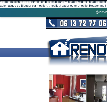
* Force l'affichage de la vitrine sur tous les écrans */ .header-widget, .header-outer
automatique de Blogger sur mobile */ .mobile .header-outer, .mobile .Header img { d
⏱️ DEVI
ACCUEIL
RENOVEX
N