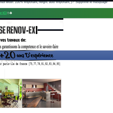
nt; max-width: 100% !important; height: auto !important; } /* Supprime le masquage
t ICI
! ♻️
CONTACT