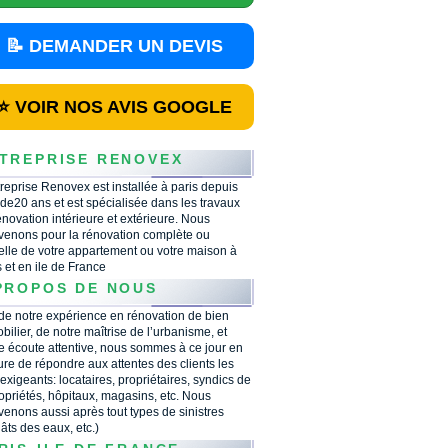
📝 DEMANDER UN DEVIS
⭐ VOIR NOS AVIS GOOGLE
TREPRISE RENOVEX
treprise Renovex est installée à paris depuis
 de20 ans et est spécialisée dans les travaux
énovation intérieure et extérieure. Nous
rvenons pour la rénovation complète ou
ielle de votre appartement ou votre maison à
s et en ile de France
PROPOS DE NOUS
 de notre expérience en rénovation de bien
bilier, de notre maîtrise de l’urbanisme, et
e écoute attentive, nous sommes à ce jour en
re de répondre aux attentes des clients les
 exigeants: locataires, propriétaires, syndics de
opriétés, hôpitaux, magasins, etc. Nous
rvenons aussi après tout types de sinistres
âts des eaux, etc.)