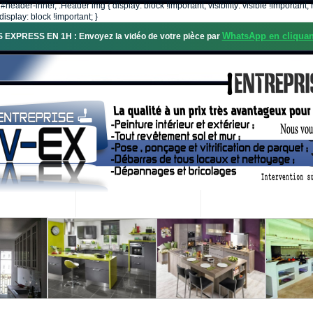
, #header-inner, .Header img { display: block !important; visibility: visible !importa
isplay: block !important; }
WhatsApp en cliquan
S EXPRESS EN 1H : Envoyez la vidéo de votre pièce par
OS SERVICES
PROJETS RÉALISÉS
DEMANDE DE DEVIS