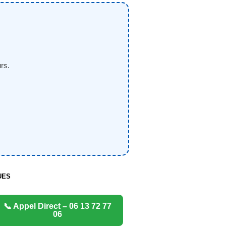
rs.
UES
📞 Appel Direct – 06 13 72 77
06