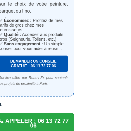
sur le choix de votre peinture,
parquet ou lino.
✅
Économisez :
Profitez de mes
tarifs de gros chez mes
fournisseurs.
✅
Qualité :
Accédez aux produits
pros (Seigneurie, Tollens, etc.).
✅
Sans engagement :
Un simple
conseil pour vous aider à réussir.
DEMANDER UN CONSEIL
GRATUIT : 06 13 72 77 06
Service offert par Renov-Ex pour soutenir
les projets de proximité à Paris.
L
📞 APPELER : 06 13 72 77
06