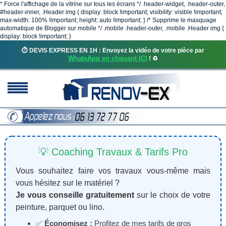
* Force l'affichage de la vitrine sur tous les écrans */ .header-widget, .header-outer,
#header-inner, .Header img { display: block !important; visibility: visible !important;
max-width: 100% !important; height: auto !important; } /* Supprime le masquage
automatique de Blogger sur mobile */ .mobile .header-outer, .mobile .Header img {
display: block !important; }
⏱️ DEVIS EXPRESS EN 1H : Envoyez la vidéo de votre pièce par
WhatsApp en cliquant ICI
! ♻️
💡 Coaching Travaux & Tarifs Pro
Vous souhaitez faire vos travaux vous-même mais
vous hésitez sur le matériel ?
Je vous conseille gratuitement
sur le choix de votre
peinture, parquet ou lino.
✅
Économisez :
Profitez de mes tarifs de gros