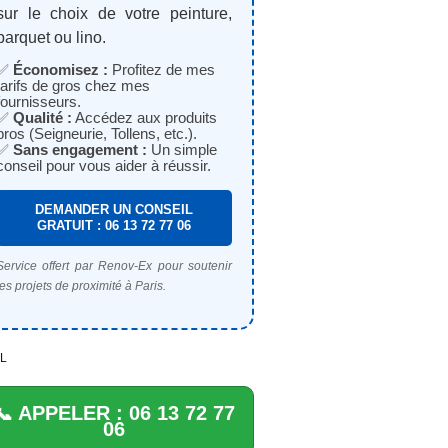
sur le choix de votre peinture,
parquet ou lino.
✅
Économisez :
Profitez de mes
tarifs de gros chez mes
fournisseurs.
✅
Qualité :
Accédez aux produits
pros (Seigneurie, Tollens, etc.).
✅
Sans engagement :
Un simple
conseil pour vous aider à réussir.
DEMANDER UN CONSEIL
GRATUIT : 06 13 72 77 06
Service offert par Renov-Ex pour soutenir
les projets de proximité à Paris.
L
📞 APPELER : 06 13 72 77
06