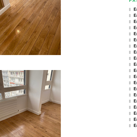
PA
E
E
E
E
E
E
E
E
E
E
E
E
E
E
E
E
E
E
E
E