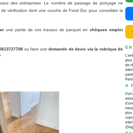
reaux des entreprises: Le nombre de passage de ponçage ne
de vitrification dont une couche de Fond Dur pour consolider la
er
une partie de vos travaux de parquet en
chèques emploi
EN
0613727706
ou faire une
demande de devis via la rubrique de
L’en
'
plus
de r
inte
part
Pari
A 
Fort
immo
d’un
mesu
plus
copr
inte
(Dég