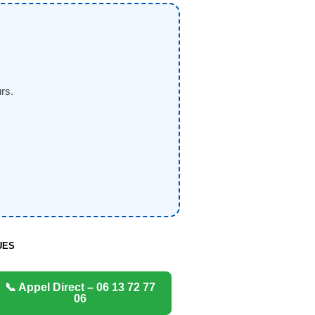
rs.
UES
📞 Appel Direct – 06 13 72 77
06