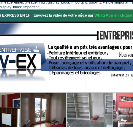
, #header-inner, .Header img { display: block !important; visibility: visible !importa
isplay: block !important; }
WhatsApp en cliquan
S EXPRESS EN 1H : Envoyez la vidéo de votre pièce par
OS SERVICES
PROJETS RÉALISÉS
DEMANDE DE DEVIS