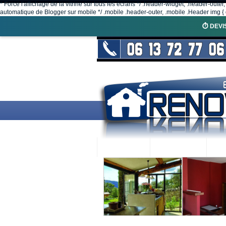
* Force l'affichage de la vitrine sur tous les écrans */ .header-widget, .header-outer
automatique de Blogger sur mobile */ .mobile .header-outer, .mobile .Header img { d
⏱️ DEVI
ACCUEIL
RENOVEX
N