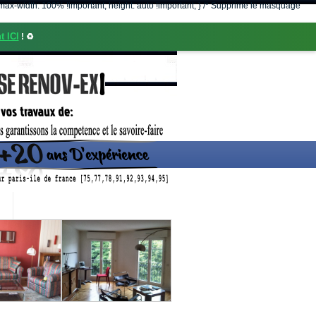
nt; max-width: 100% !important; height: auto !important; } /* Supprime le masquage
t ICI
! ♻️
CONTACT