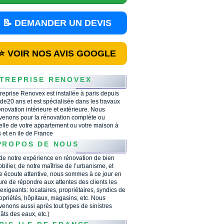
📝 DEMANDER UN DEVIS
⭐ VOIR NOS AVIS GOOGLE
TREPRISE RENOVEX
treprise Renovex est installée à paris depuis
 de20 ans et est spécialisée dans les travaux
énovation intérieure et extérieure. Nous
rvenons pour la rénovation complète ou
ielle de votre appartement ou votre maison à
s et en ile de France
PROPOS DE NOUS
 de notre expérience en rénovation de bien
bilier, de notre maîtrise de l’urbanisme, et
e écoute attentive, nous sommes à ce jour en
re de répondre aux attentes des clients les
 exigeants: locataires, propriétaires, syndics de
opriétés, hôpitaux, magasins, etc. Nous
rvenons aussi après tout types de sinistres
âts des eaux, etc.)