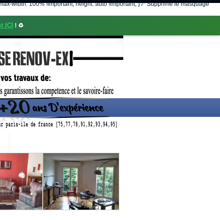
nt; max-width: 100% !important; height: auto !important; } /* Supprime le masquage
t ICI
! ♻️
CONTACT