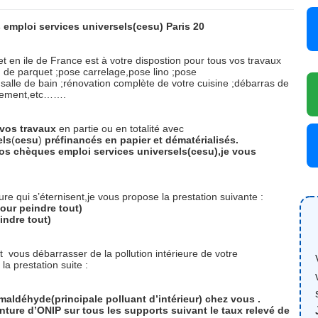
 emploi services universels(cesu) Paris 20
et en ile de France est à votre dispostion pour tous vos travaux
on de parquet ;pose carrelage,pose lino ;pose
salle de bain ;rénovation complète de votre cuisine ;débarras de
agement,etc…….
vos
travaux
en partie ou en totalité avec
els
(
cesu
)
préfinancés
en
papier
et
dématérialisés.
os chèques emploi services universels(cesu),je vous
re qui s’éternisent,je vous propose la prestation suivante :
our peindre tout)
indre tout)
et
vous débarrasser de la pollution intérieure de votre
a prestation suite :
rmaldéhyde(principale polluant d’intérieur) chez vous .
ture d’ONIP sur tous les supports suivant le taux relevé de