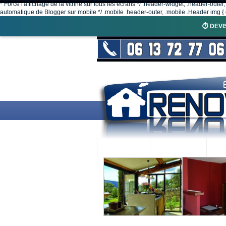
* Force l'affichage de la vitrine sur tous les écrans */ .header-widget, .header-outer
automatique de Blogger sur mobile */ .mobile .header-outer, .mobile .Header img { d
⏱️ DEVI
ACCUEIL
RENOVEX
N