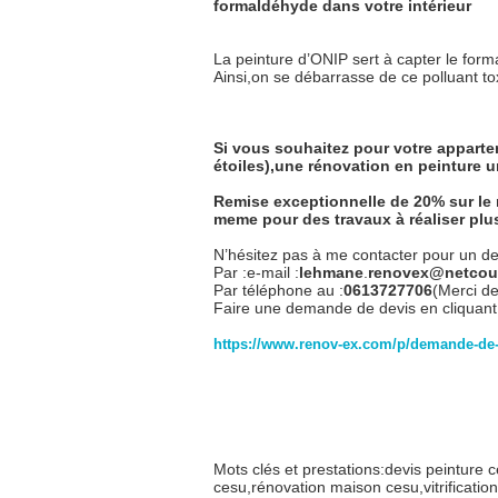
formaldéhyde dans votre intérieur
La peinture d’ONIP sert à capter le form
Ainsi,on se débarrasse de ce polluant t
Si vous souhaitez pour votre appart
étoiles),une rénovation en peinture u
Remise exceptionnelle de 20% sur le
meme pour des travaux à réaliser plus
N’hésitez pas à me contacter pour un dev
Par :e-mail :
lehmane
.
re
novex@netcour
Par téléphone au :
0613727706
(Merci de
Faire une demande de devis en cliquant s
https://www.renov-ex.com/p/demande-de-
Mots clés et prestations:devis peinture 
cesu,rénovation maison cesu,vitrificati