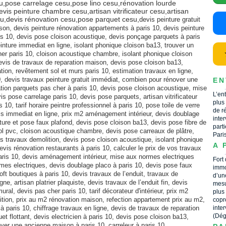
u,pose carrelage cesu,pose lino cesu,rénovation lourde
is peinture chambre cesu,artisan vitrificateur cesu,artisan
su,devis rénovation cesu,pose parquet cesu,
devis peinture gratuit
son, devis peinture rénovation appartements à paris 10, devis peinture
ris 10, devis pose cloison acoustique, devis ponçage parquets à paris
nture immediat en ligne, isolant phonique cloison ba13, trouver un
her paris 10, cloison acoustique chambre, isolant phonique cloison
devis de travaux de reparation maison, devis pose cloison ba13,
ation, revêtement sol et murs paris 10, estimation travaux en ligne,
, devis travaux peinture gratuit immédiat, combien pour rénover une
EN
ation parquets pas cher à paris 10, devis pose cloison acoustique, mise
L’en
s pose carrelage paris 10, devis pose parquets, artisan vitrificateur
plus
 10, tarif horaire peintre professionnel à paris 10, pose toile de verre
de r
vis immediat en ligne, prix m2 aménagement intérieur, devis doublage
inte
iture et pose faux plafond, devis pose cloison ba13, devis pose fibre de
part
sol pvc, cloison acoustique chambre, devis pose carreaux de plâtre,
Pari
is travaux demolition, devis pose cloison acoustique, isolant phonique
A 
devis rénovation restaurants à paris 10, calculer le prix de vos travaux
aris 10, devis aménagement intérieur, mise aux normes electriques
Fort
ormes electriques, devis doublage placo à paris 10, devis pose faux
immo
loft boutiques à paris 10, devis travaux de l’enduit, travaux de
d’un
e, artisan platrier plaquiste, devis travaux de l’enduit fin, devis
mesu
ural, devis pas cher paris 10, tarif décorateur d'intérieur, prix m2
plus
tion, prix au m2 rénovation maison, refection appartement prix au m2,
copr
à paris 10, chiffrage travaux en ligne, devis de travaux de reparation
inte
(Dég
t flottant, devis electricien à paris 10, devis pose cloison ba13,
over une ancienne maison à paris 10, carreleur à paris 10