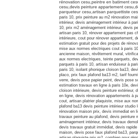
rénovation cesu,peintre en batiment ces
cesu,devis peinture appartement cesu,dev
parqueteur cesu,artisan parquettiste ce
paris 10, prix peinture au m2 rénovation mai
intérieur, devis aménagement intérieur à pa
10, prix m2 aménagement intérieur, devis pei
artisan paris 10, rénover appartement pas c
intérieure, cout pour rénover appartement, 
estimation gratuit pour des projets de rénov
mise aux normes electriques cout à paris 10
ancienne maison, révêtement mural, vitrific
aux normes electriques, teinte parquets, devi
parquets à paris 10, artisan enduiseur à paris
paris 10, isolant phonique cloison ba13, de
placo, prix faux plafond ba13 m2, tarif fourn
verre, devis pose papier peint, devis pose 
estimation travaux en ligne à paris 10e, dev
cloison intérieure, devis peinture extérieur, 
en ligne, devis rénovation appartements à p
cout, artisan platrier plaquiste, mise aux n
plafond ba13 devis peinture intérieur studio 
rénovation maison prix, devis immediat en lign
travaux peinture au plafond, devis peinture m
aménagement intérieur, devis travaux demoli
devis travaux gratuit immédiat, devis rapide 
maison, devis pose faux plafond ba13, parque
artisan plaquiste prix m2, combien pour rén