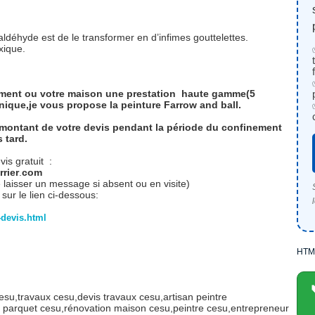
aldéhyde est de le transformer en d’infimes gouttelettes.
oxique.
ement ou votre maison une prestation haute gamme(5
nique,je vous propose la peinture Farrow and ball.
 montant de votre devis pendant la période du confinement
 tard.
is gratuit :
rier
.
com
 laisser un message si absent ou en visite)
ur le lien ci-dessous:
devis.html
HTM
cesu,travaux cesu,devis travaux cesu,artisan peintre
on parquet cesu,rénovation maison cesu,peintre cesu,entrepreneur