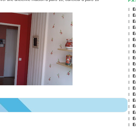
PA
E
E
E
E
E
E
E
E
E
E
E
E
E
E
E
E
E
E
E
E