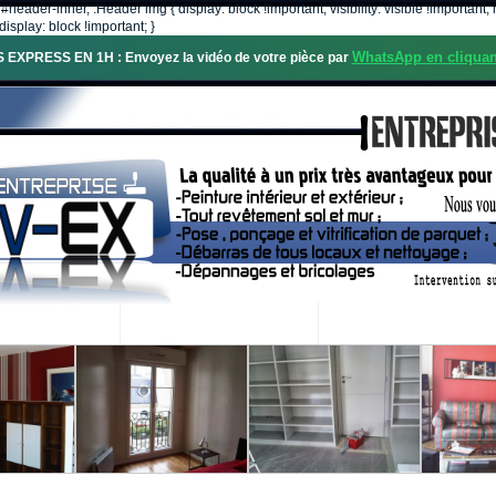
, #header-inner, .Header img { display: block !important; visibility: visible !importa
isplay: block !important; }
WhatsApp en cliquan
S EXPRESS EN 1H : Envoyez la vidéo de votre pièce par
OS SERVICES
PROJETS RÉALISÉS
DEMANDE DE DEVIS