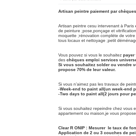
Artisan peintre paiement par chèques
Artisan peintre cesu intervenant à Paris 
de peinture ;pose,ponçage et vitrificati
moquette ;rénovation complète de votre 
tous locaux et nettoyage ;petit démén
Vous pouvez si vous le souhaitez
payer
des
chèques
emploi
services
univers
Si vous souhaitez solder ou vendre v
propose 70% de leur valeur.
Si vous n’aimez pas les travaux de peintu
-Week-end to paint all(un week-end p
-Two days to paint all(2 jours pour pe
Si vous souhaitez repeindre chez vous 
appartement ou maison,je vous propose l
Clear R ONIP : Mesurer
le taux de fo
Application de 2 ou 3 couches de pein