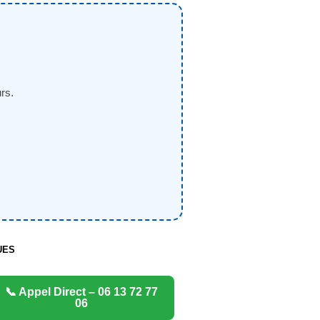
rs.
UES
📞 Appel Direct – 06 13 72 77
06