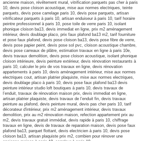
ancienne maison, révêtement mural, vitrification parquets pas cher à paris
10, devis pose cloison acoustique, mise aux normes electriques, teinte
parquets, devis pose carrelage paris 10, devis pose parquets, artisan
vitrificateur parquets à paris 10, artisan enduiseur à paris 10, tarif horaire
peintre professionnel à paris 10, pose toile de verre paris 10, isolant
phonique cloison ba13, devis immediat en ligne, prix m2 aménagement
intérieur, devis doublage placo, prix faux plafond ba13 m2, tarif fourniture
et pose faux plafond, devis pose cloison ba13, devis pose fibre de verre,
devis pose papier peint, devis pose sol pvc, cloison acoustique chambre,
devis pose carreaux de plâtre, estimation travaux en ligne à paris 10e,
devis travaux demolition, devis pose cloison acoustique, isolant phonique
cloison intérieure, devis peinture extérieur, devis rénovation restaurants à
paris 10, calculer le prix de vos travaux en ligne, devis rénovation
appartements à paris 10, devis aménagement intérieur, mise aux normes
electriques cout, artisan platrier plaquiste, mise aux normes electriques,
devis doublage placo à paris 10, devis pose faux plafond ba13 devis
peinture intérieur studio loft boutiques à paris 10, devis travaux de
l’enduit, travaux de rénovation maison prix, devis immediat en ligne,
artisan platrier plaquiste, devis travaux de l’enduit fin, devis travaux
peinture au plafond, devis peinture mural, devis pas cher paris 10, tarif
décorateur d'intérieur, prix m2 aménagement intérieur, devis travaux
demolition, prix au m2 rénovation maison, refection appartement prix au
m2, devis travaux gratuit immédiat, devis rapide à paris 10, chiffrage
travaux en ligne, devis de travaux de reparation maison, devis pose faux
plafond ba13, parquet flottant, devis electricien à paris 10, devis pose
cloison ba13, artisan plaquiste prix m2, combien pour rénover une