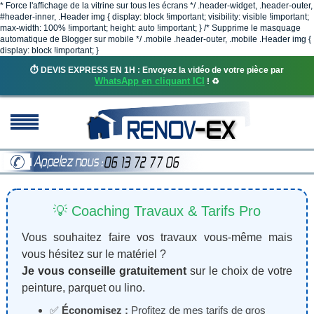
* Force l'affichage de la vitrine sur tous les écrans */ .header-widget, .header-outer,
#header-inner, .Header img { display: block !important; visibility: visible !important;
max-width: 100% !important; height: auto !important; } /* Supprime le masquage
automatique de Blogger sur mobile */ .mobile .header-outer, .mobile .Header img {
display: block !important; }
⏱️ DEVIS EXPRESS EN 1H : Envoyez la vidéo de votre pièce par
WhatsApp en cliquant ICI
! ♻️
💡 Coaching Travaux & Tarifs Pro
Vous souhaitez faire vos travaux vous-même mais
vous hésitez sur le matériel ?
Je vous conseille gratuitement
sur le choix de votre
peinture, parquet ou lino.
✅
Économisez :
Profitez de mes tarifs de gros