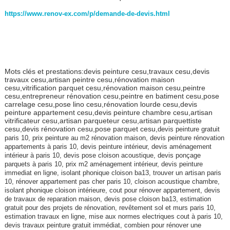
https://www.renov-ex.com/p/demande-de-devis.html
Mots clés et prestations:devis peinture cesu,travaux cesu,devis
travaux cesu,artisan peintre cesu,rénovation maison
cesu,vitrification parquet cesu,rénovation maison cesu,peintre
cesu,entrepreneur rénovation cesu,peintre en batiment cesu,pose
carrelage cesu,pose lino cesu,rénovation lourde cesu,devis
peinture appartement cesu,devis peinture chambre cesu,artisan
vitrificateur cesu,artisan parqueteur cesu,artisan parquettiste
cesu,devis rénovation cesu,pose parquet cesu,
devis peinture gratuit
paris 10, prix peinture au m2 rénovation maison, devis peinture rénovation
appartements à paris 10, devis peinture intérieur, devis aménagement
intérieur à paris 10, devis pose cloison acoustique, devis ponçage
parquets à paris 10, prix m2 aménagement intérieur, devis peinture
immediat en ligne, isolant phonique cloison ba13, trouver un artisan paris
10, rénover appartement pas cher paris 10, cloison acoustique chambre,
isolant phonique cloison intérieure, cout pour rénover appartement, devis
de travaux de reparation maison, devis pose cloison ba13, estimation
gratuit pour des projets de rénovation, revêtement sol et murs paris 10,
estimation travaux en ligne, mise aux normes electriques cout à paris 10,
devis travaux peinture gratuit immédiat, combien pour rénover une