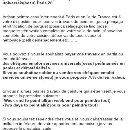
universels(cesu) Paris 20
Artisan peintre cesu intervenant à Paris et en ile de France est à
votre dispostion pour tous vos travaux de peinture ;pose,ponçage
et vitrification de parquet ;pose carrelage,pose lino ;pose
moquette ;rénovation complète de votre salle de bain ;rénovation
complète de votre cuisine ;débarras de tous locaux et
nettoyage ;petit déménagement,etc…….
Vous pouvez si vous le souhaitez
payer
vos
travaux
en partie ou
en totalité avec
des
chèques
emploi
services
universels
(
cesu
)
préfinancés
en
papier
et
dématérialisés.
Si vous souhaitez solder ou vendre vos chèques emploi
services universels(cesu),je vous propose 70% de leur valeur.
Si vous n’aimez pas les travaux de peinture qui s’éternisent,je vous
propose la prestation suivante :
-Week-end to paint all(un week-end pour peindre tout)
-Two days to paint all(2 jours pour peindre tout)
Si vous souhaitez repeindre chez vous et
vous débarrasser de la
pollution intérieure de votre appartement ou maison,je vous
propose la prestation suite :