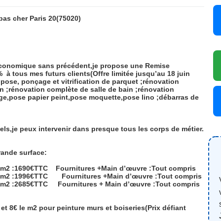
 cher Paris 20
(75020)
e économique sans précédent,je propose une Remise
0%
à tous mes futurs clients(Offre limitée jusqu’au 18 juin
;pose, ponçage et vitrification de parquet ;rénovation
 ;rénovation complète de salle de bain ;rénovation
ge,pose papier peint,pose moquette,pose lino ;débarras de
ls,je peux intervenir dans presque tous les corps de métier.
rande surface:
50m2 :1690€TTC
Fournitures +Main d’œuvre :Tout compris
60m2 :1996€TTC
Fournitures +Main d’œuvre :Tout compris
80m2 :2685€TTC
Fournitures + Main d’œuvre :Tout compris
et 8€ le m2 pour peinture murs et boiseries(Prix défiant