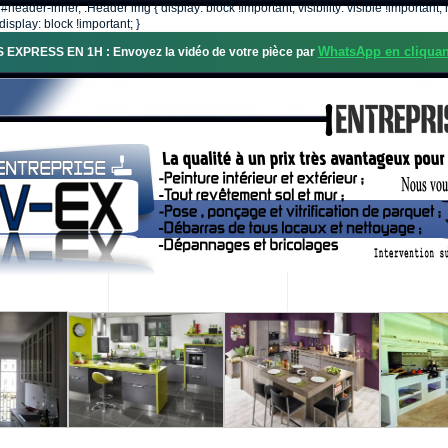
, #header-inner, .Header img { display: block !important; visibility: visible !importa
isplay: block !important; }
WhatsApp en cliquan
S EXPRESS EN 1H : Envoyez la vidéo de votre pièce par
OS SERVICES
PROJETS RÉALISÉS
DEMANDE DE DEVIS