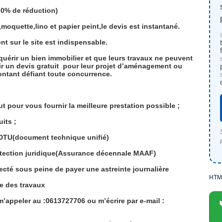
 60% de réduction)
moquette,lino et papier peint,le devis est instantané.
t sur le site est indispensable.
quérir un bien immobilier et que leurs travaux ne peuvent
ir un devis gratuit
pour leur projet d’aménagement ou
ontant défiant toute concurrence.
out pour vous fournir la meilleure prestation possible ;
its ;
e DTU(document technique unifié)
rotection juridique(Assurance décennale MAAF)
pecté sous peine de payer une astreinte journalière
HTM
le des travaux
’appeler au :0613727706 ou m’écrire par e-mail :