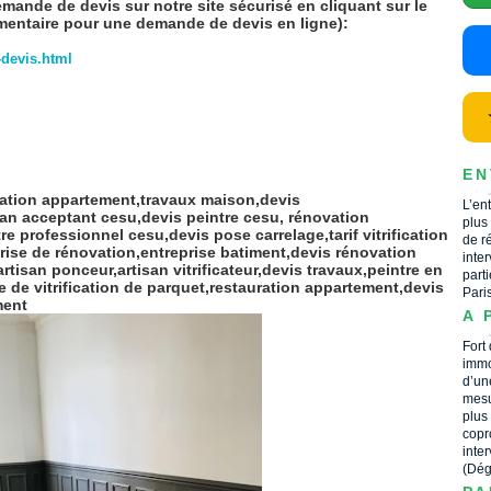
mande de devis sur notre site sécurisé en cliquant sur le
mentaire pour une demande de devis en ligne):
devis.html
EN
vation appartement,travaux maison,devis
L’en
san acceptant cesu,devis peintre cesu, rénovation
plus
 professionnel cesu,devis pose carrelage,tarif vitrification
de r
rise de rénovation,entreprise batiment,devis rénovation
inte
tisan ponceur,artisan vitrificateur,devis travaux,peintre en
part
se de vitrification de parquet,restauration appartement,devis
Pari
ment
A 
Fort
immo
d’un
mesu
plus
copr
inte
(Dég