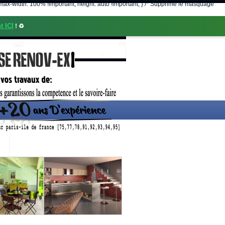
nt; max-width: 100% !important; height: auto !important; } /* Supprime le masquage
t ICI
! ♻️
CONTACT