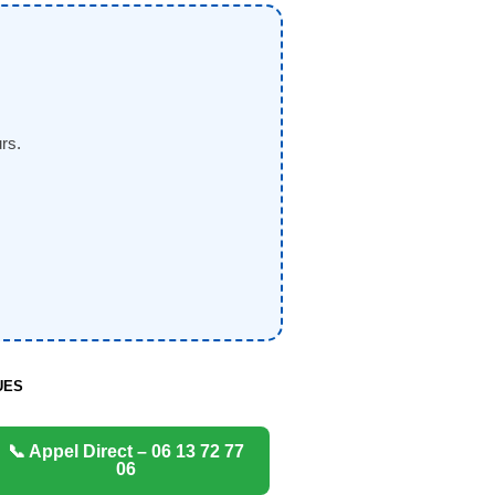
rs.
UES
📞 Appel Direct – 06 13 72 77
06