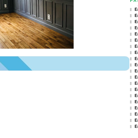
PA
E
E
E
E
E
E
E
E
E
E
E
E
E
E
E
E
E
E
E
E