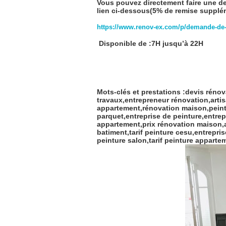
Vous pouvez directement faire une de
lien ci-dessous(5% de remise supplé
https://www.renov-ex.com/p/demande-de-
Disponible de :7H jusqu’à 22H
Mots-clés et prestations :devis réno
travaux,entrepreneur rénovation,arti
appartement,rénovation maison,peintre
parquet,entreprise de peinture,entrep
appartement,prix rénovation maison,ar
batiment,tarif peinture cesu,entrepri
peinture salon,tarif peinture apparte