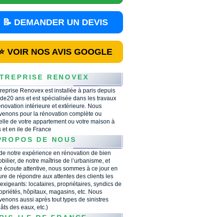
📝 DEMANDER UN DEVIS
⭐ VOIR NOS AVIS GOOGLE
TREPRISE RENOVEX
treprise Renovex est installée à paris depuis
 de20 ans et est spécialisée dans les travaux
énovation intérieure et extérieure. Nous
rvenons pour la rénovation complète ou
ielle de votre appartement ou votre maison à
s et en ile de France
PROPOS DE NOUS
 de notre expérience en rénovation de bien
bilier, de notre maîtrise de l’urbanisme, et
e écoute attentive, nous sommes à ce jour en
re de répondre aux attentes des clients les
 exigeants: locataires, propriétaires, syndics de
opriétés, hôpitaux, magasins, etc. Nous
rvenons aussi après tout types de sinistres
âts des eaux, etc.)