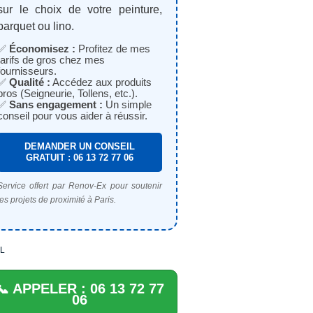
sur le choix de votre peinture,
parquet ou lino.
✅
Économisez :
Profitez de mes
tarifs de gros chez mes
fournisseurs.
✅
Qualité :
Accédez aux produits
pros (Seigneurie, Tollens, etc.).
✅
Sans engagement :
Un simple
conseil pour vous aider à réussir.
DEMANDER UN CONSEIL
GRATUIT : 06 13 72 77 06
Service offert par Renov-Ex pour soutenir
les projets de proximité à Paris.
L
📞 APPELER : 06 13 72 77
06