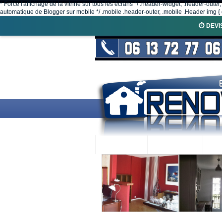
* Force l'affichage de la vitrine sur tous les écrans */ .header-widget, .header-outer
automatique de Blogger sur mobile */ .mobile .header-outer, .mobile .Header img { d
⏱️ DEVI
ACCUEIL
RENOVEX
N