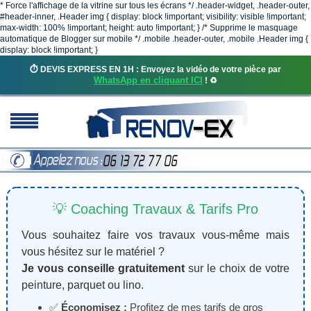
* Force l'affichage de la vitrine sur tous les écrans */ .header-widget, .header-outer,
#header-inner, .Header img { display: block !important; visibility: visible !important;
max-width: 100% !important; height: auto !important; } /* Supprime le masquage
automatique de Blogger sur mobile */ .mobile .header-outer, .mobile .Header img {
display: block !important; }
⏱️ DEVIS EXPRESS EN 1H : Envoyez la vidéo de votre pièce par
WhatsApp en cliquant ICI
! ♻️
💡 Coaching Travaux & Tarifs Pro
Vous souhaitez faire vos travaux vous-même mais
vous hésitez sur le matériel ?
Je vous conseille gratuitement
sur le choix de votre
peinture, parquet ou lino.
✅
Économisez :
Profitez de mes tarifs de gros