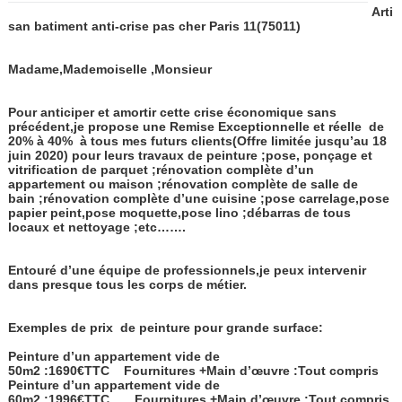
Arti
san batiment anti-crise pas cher Paris 11
(75011)
Madame,Mademoiselle ,Monsieur
Pour anticiper et amortir cette crise économique sans
précédent,je propose une Remise Exceptionnelle et réelle
de
20% à 40%
à tous mes futurs clients(Offre limitée jusqu’au 18
juin 2020) pour leurs travaux de peinture ;pose, ponçage et
vitrification de parquet ;rénovation complète d’un
appartement ou maison ;rénovation complète de salle de
bain ;rénovation complète d’une cuisine ;pose carrelage,pose
papier peint,pose moquette,pose lino ;débarras de tous
locaux et nettoyage ;etc…….
Entouré d’une équipe de professionnels,je peux intervenir
dans presque tous les corps de métier.
Exemples de prix de peinture pour grande surface:
Peinture d’un appartement vide de
50m2 :1690€TTC
Fournitures +Main d’œuvre :Tout compris
Peinture d’un appartement vide de
60m2 :1996€TTC
Fournitures +Main d’œuvre :Tout compris