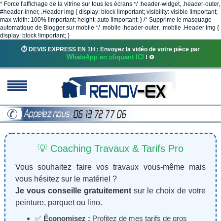
* Force l'affichage de la vitrine sur tous les écrans */ .header-widget, .header-outer,
#header-inner, .Header img { display: block !important; visibility: visible !important;
max-width: 100% !important; height: auto !important; } /* Supprime le masquage
automatique de Blogger sur mobile */ .mobile .header-outer, .mobile .Header img {
display: block !important; }
⏱️ DEVIS EXPRESS EN 1H : Envoyez la vidéo de votre pièce par
WhatsApp en cliquant ICI
! ♻️
💡 Coaching Travaux & Tarifs Pro
Vous souhaitez faire vos travaux vous-même mais
vous hésitez sur le matériel ?
Je vous conseille gratuitement
sur le choix de votre
peinture, parquet ou lino.
✅
Économisez :
Profitez de mes tarifs de gros