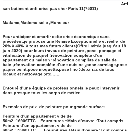
Arti
san batiment anti-crise pas cher Paris 11
(75011)
Madame,Mademoiselle ,Monsieur
Pour anticiper et amortir cette crise économique sans
précédent,je propose une Remise Exceptionnelle et réelle
de
20% à 40%
à tous mes futurs clients(Offre limitée jusqu’au 18
juin 2020) pour leurs travaux de peinture ;pose, ponçage et
vitrification de parquet ;rénovation complète d’un
appartement ou maison ;rénovation complète de salle de
bain ;rénovation complète d’une cuisine ;pose carrelage,pose
papier peint,pose moquette,pose lino ;débarras de tous
locaux et nettoyage ;etc…….
Entouré d’une équipe de professionnels,je peux intervenir
dans presque tous les corps de métier.
Exemples de prix de peinture pour grande surface:
Peinture d’un appartement vide de
50m2 :1690€TTC
Fournitures +Main d’œuvre :Tout compris
Peinture d’un appartement vide de
60m2 :1996€TTC
Fournitures +Main d’œuvre :Tout compris