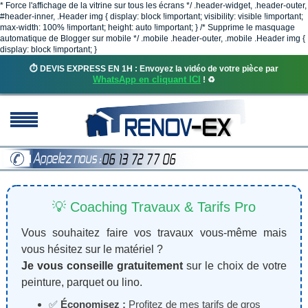
* Force l'affichage de la vitrine sur tous les écrans */ .header-widget, .header-outer,
#header-inner, .Header img { display: block !important; visibility: visible !important;
max-width: 100% !important; height: auto !important; } /* Supprime le masquage
automatique de Blogger sur mobile */ .mobile .header-outer, .mobile .Header img {
display: block !important; }
⏱️ DEVIS EXPRESS EN 1H : Envoyez la vidéo de votre pièce par
WhatsApp en cliquant ICI
! ♻️
💡 Coaching Travaux & Tarifs Pro
Vous souhaitez faire vos travaux vous-même mais
vous hésitez sur le matériel ?
Je vous conseille gratuitement
sur le choix de votre
peinture, parquet ou lino.
✅
Économisez :
Profitez de mes tarifs de gros