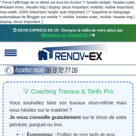
* Force l'affichage de la vitrine sur tous les écrans */ .header-widget, .header-outer,
#header-inner, .Header img { display: block !important; visibility: visible !important;
max-width: 100% !important; height: auto !important; } /* Supprime le masquage
automatique de Blogger sur mobile */ .mobile .header-outer, .mobile .Header img {
display: block !important; }
⏱️ DEVIS EXPRESS EN 1H : Envoyez la vidéo de votre pièce par
WhatsApp en cliquant ICI
! ♻️
💡 Coaching Travaux & Tarifs Pro
Vous souhaitez faire vos travaux vous-même mais
vous hésitez sur le matériel ?
Je vous conseille gratuitement
sur le choix de votre
peinture, parquet ou lino.
✅
Économisez :
Profitez de mes tarifs de gros