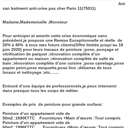
Arti
san batiment anti-crise pas cher Paris 11
(75011)
Madame,Mademoiselle ,Monsieur
Pour anticiper et amortir cette crise économique sans
précédent,je propose une Remise Exceptionnelle et réelle
de
20% à 40%
à tous mes futurs clients(Offre limitée jusqu’au 18
juin 2020) pour leurs travaux de peinture ;pose, ponçage et
vitrification de parquet ;rénovation complète d’un
appartement ou maison ;rénovation complète de salle de
bain ;rénovation complète d’une cuisine ;pose carrelage,pose
papier peint,pose moquette,pose lino ;débarras de tous
locaux et nettoyage ;etc…….
Entouré d’une équipe de professionnels,je peux intervenir
dans presque tous les corps de métier.
Exemples de prix de peinture pour grande surface:
Peinture d’un appartement vide de
50m2 :1690€TTC
Fournitures +Main d’œuvre :Tout compris
Peinture d’un appartement vide de
60m2 :1996€TTC
Fournitures +Main d’œuvre :Tout compris