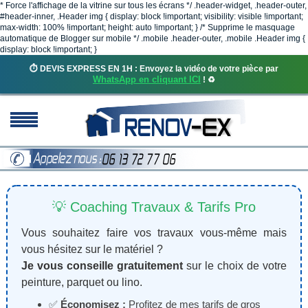
* Force l'affichage de la vitrine sur tous les écrans */ .header-widget, .header-outer,
#header-inner, .Header img { display: block !important; visibility: visible !important;
max-width: 100% !important; height: auto !important; } /* Supprime le masquage
automatique de Blogger sur mobile */ .mobile .header-outer, .mobile .Header img {
display: block !important; }
⏱️ DEVIS EXPRESS EN 1H : Envoyez la vidéo de votre pièce par
WhatsApp en cliquant ICI
! ♻️
💡 Coaching Travaux & Tarifs Pro
Vous souhaitez faire vos travaux vous-même mais
vous hésitez sur le matériel ?
Je vous conseille gratuitement
sur le choix de votre
peinture, parquet ou lino.
✅
Économisez :
Profitez de mes tarifs de gros