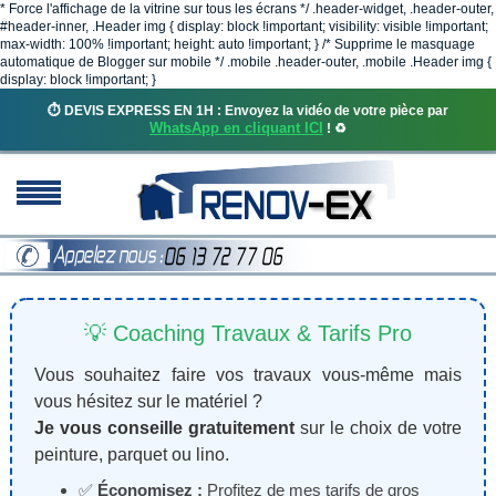
* Force l'affichage de la vitrine sur tous les écrans */ .header-widget, .header-outer,
#header-inner, .Header img { display: block !important; visibility: visible !important;
max-width: 100% !important; height: auto !important; } /* Supprime le masquage
automatique de Blogger sur mobile */ .mobile .header-outer, .mobile .Header img {
display: block !important; }
⏱️ DEVIS EXPRESS EN 1H : Envoyez la vidéo de votre pièce par
WhatsApp en cliquant ICI
! ♻️
💡 Coaching Travaux & Tarifs Pro
Vous souhaitez faire vos travaux vous-même mais
vous hésitez sur le matériel ?
Je vous conseille gratuitement
sur le choix de votre
peinture, parquet ou lino.
✅
Économisez :
Profitez de mes tarifs de gros