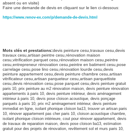
absent ou en visite)
Faire une demande de devis en cliquant sur le lien ci-dessous:
https://www.renov-ex.com/p/demande-de-devis.html
Mots clés et prestations:
devis peinture cesu,travaux cesu,devis
travaux cesu,artisan peintre cesu,rénovation maison
cesu,vitrification parquet cesu,rénovation maison cesu,peintre
cesu,entrepreneur rénovation cesu,peintre en batiment cesu,pose
carrelage cesu,pose lino cesu,rénovation lourde cesu,devis
peinture appartement cesu,devis peinture chambre cesu,artisan
vitrificateur cesu,artisan parqueteur cesu,artisan parquettiste
cesu,devis rénovation cesu,pose parquet cesu,
devis peinture gratuit
paris 10, prix peinture au m2 rénovation maison, devis peinture rénovation
appartements à paris 10, devis peinture intérieur, devis aménagement
intérieur à paris 10, devis pose cloison acoustique, devis ponçage
parquets à paris 10, prix m2 aménagement intérieur, devis peinture
immediat en ligne, isolant phonique cloison ba13, trouver un artisan paris
10, rénover appartement pas cher paris 10, cloison acoustique chambre,
isolant phonique cloison intérieure, cout pour rénover appartement, devis
de travaux de reparation maison, devis pose cloison ba13, estimation
gratuit pour des projets de rénovation, revêtement sol et murs paris 10,