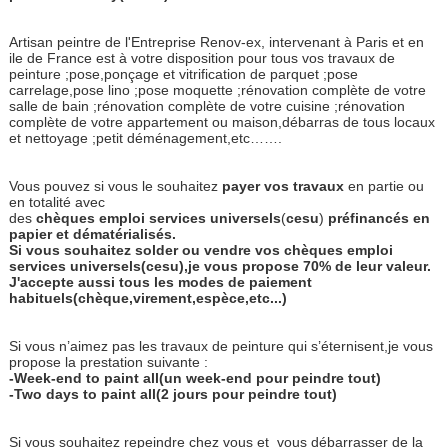
Artisan peintre de l'Entreprise Renov-ex, intervenant à Paris et en
ile de France est à votre disposition pour tous vos travaux de
peinture ;pose,ponçage et vitrification de parquet ;pose
carrelage,pose lino ;pose moquette ;rénovation complète de votre
salle de bain ;rénovation complète de votre cuisine ;rénovation
complète de votre appartement ou maison,débarras de tous locaux
et nettoyage ;petit déménagement,etc…….
Vous pouvez si vous le souhaitez
payer
vos
travaux
en partie ou
en totalité avec
des
chèques
emploi
services
universels
(
cesu
)
préfinancés
en
papier
et
dématérialisés.
Si vous souhaitez solder ou vendre vos chèques emploi
services universels(cesu),je vous propose 70% de leur valeur.
J'accepte aussi tous les modes de paiement
habituels(chèque,virement,espèce,etc...)
Si vous n’aimez pas les travaux de peinture qui s’éternisent,je vous
propose la prestation suivante :
-Week-end to paint all(un week-end pour peindre tout)
-Two days to paint all(2 jours pour peindre tout)
Si vous souhaitez repeindre chez vous et
vous débarrasser de la