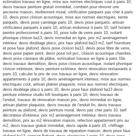
estimation travaux en ligne, mise aux normes electriques cout à paris 10,
devis travaux peinture gratuit immédiat, combien pour rénover une
ancienne maison, révêtement mural, vitrification parquets pas cher à paris
10, devis pose cloison acoustique, mise aux normes electriques, teinte
parquets, devis pose carrelage paris 10, devis pose parquets, artisan
vitrificateur parquets à paris 10, artisan enduiseur à paris 10, tarif horaire
peintre professionnel à paris 10, pose toile de verre paris 10, isolant
phonique cloison ba13, devis immediat en ligne, prix m2 aménagement
intérieur, devis doublage placo, prix faux plafond ba13 m2, tarif fourniture
et pose faux plafond, devis pose cloison ba13, devis pose fibre de verre,
devis pose papier peint, devis pose sol pvc, cloison acoustique chambre,
devis pose carreaux de plâtre, estimation travaux en ligne à paris 10e,
devis travaux demolition, devis pose cloison acoustique, isolant phonique
cloison intérieure, devis peinture extérieur, devis rénovation restaurants à
paris 10, calculer le prix de vos travaux en ligne, devis rénovation
appartements à paris 10, devis aménagement intérieur, mise aux normes
electriques cout, artisan platrier plaquiste, mise aux normes electriques,
devis doublage placo à paris 10, devis pose faux plafond ba13 devis
peinture intérieur studio loft boutiques à paris 10, devis travaux de
l’enduit, travaux de rénovation maison prix, devis immediat en ligne,
artisan platrier plaquiste, devis travaux de l’enduit fin, devis travaux
peinture au plafond, devis peinture mural, devis pas cher paris 10, tarif
décorateur d'intérieur, prix m2 aménagement intérieur, devis travaux
demolition, prix au m2 rénovation maison, refection appartement prix au
m2, devis travaux gratuit immédiat, devis rapide à paris 10, chiffrage
travaux en ligne, devis de travaux de reparation maison, devis pose faux
plafond ba13, parquet flottant, devis electricien à paris 10, devis pose