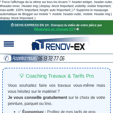
* Force l'affichage de la vitrine sur tous les écrans */ .header-widget, .header-outer,
#header-inner, .Header img { display: block !important; visibility: visible !important;
max-width: 100% !important; height: auto !important; } /* Supprime le masquage
automatique de Blogger sur mobile */ .mobile .header-outer, .mobile .Header img {
display: block !important; }
⏱️ DEVIS EXPRESS EN 1H : Envoyez la vidéo de votre pièce par
WhatsApp en cliquant ICI
! ♻️
💡 Coaching Travaux & Tarifs Pro
Vous souhaitez faire vos travaux vous-même mais
vous hésitez sur le matériel ?
Je vous conseille gratuitement
sur le choix de votre
peinture, parquet ou lino.
✅
Économisez :
Profitez de mes tarifs de gros