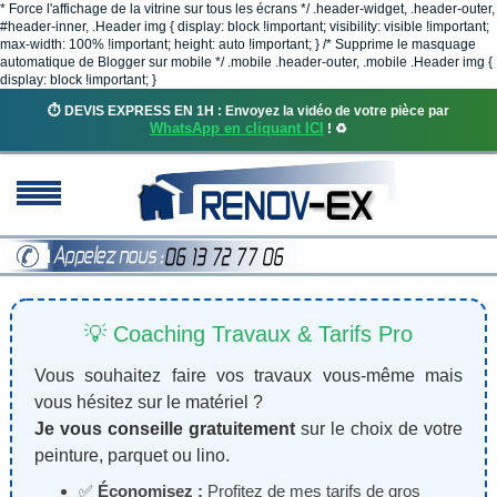
* Force l'affichage de la vitrine sur tous les écrans */ .header-widget, .header-outer,
#header-inner, .Header img { display: block !important; visibility: visible !important;
max-width: 100% !important; height: auto !important; } /* Supprime le masquage
automatique de Blogger sur mobile */ .mobile .header-outer, .mobile .Header img {
display: block !important; }
⏱️ DEVIS EXPRESS EN 1H : Envoyez la vidéo de votre pièce par
WhatsApp en cliquant ICI
! ♻️
💡 Coaching Travaux & Tarifs Pro
Vous souhaitez faire vos travaux vous-même mais
vous hésitez sur le matériel ?
Je vous conseille gratuitement
sur le choix de votre
peinture, parquet ou lino.
✅
Économisez :
Profitez de mes tarifs de gros