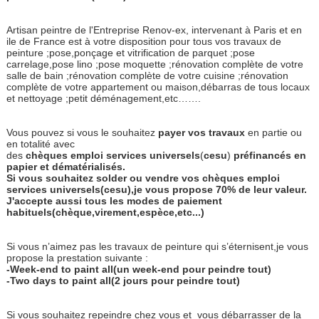
Artisan peintre de l'Entreprise Renov-ex, intervenant à Paris et en
ile de France est à votre disposition pour tous vos travaux de
peinture ;pose,ponçage et vitrification de parquet ;pose
carrelage,pose lino ;pose moquette ;rénovation complète de votre
salle de bain ;rénovation complète de votre cuisine ;rénovation
complète de votre appartement ou maison,débarras de tous locaux
et nettoyage ;petit déménagement,etc…….
Vous pouvez si vous le souhaitez
payer
vos
travaux
en partie ou
en totalité avec
des
chèques
emploi
services
universels
(
cesu
)
préfinancés
en
papier
et
dématérialisés.
Si vous souhaitez solder ou vendre vos chèques emploi
services universels(cesu),je vous propose 70% de leur valeur.
J'accepte aussi tous les modes de paiement
habituels(chèque,virement,espèce,etc...)
Si vous n’aimez pas les travaux de peinture qui s’éternisent,je vous
propose la prestation suivante :
-Week-end to paint all(un week-end pour peindre tout)
-Two days to paint all(2 jours pour peindre tout)
Si vous souhaitez repeindre chez vous et
vous débarrasser de la