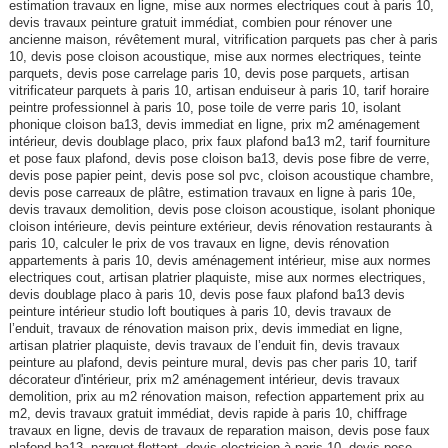
estimation travaux en ligne, mise aux normes electriques cout à paris 10,
devis travaux peinture gratuit immédiat, combien pour rénover une
ancienne maison, révêtement mural, vitrification parquets pas cher à paris
10, devis pose cloison acoustique, mise aux normes electriques, teinte
parquets, devis pose carrelage paris 10, devis pose parquets, artisan
vitrificateur parquets à paris 10, artisan enduiseur à paris 10, tarif horaire
peintre professionnel à paris 10, pose toile de verre paris 10, isolant
phonique cloison ba13, devis immediat en ligne, prix m2 aménagement
intérieur, devis doublage placo, prix faux plafond ba13 m2, tarif fourniture
et pose faux plafond, devis pose cloison ba13, devis pose fibre de verre,
devis pose papier peint, devis pose sol pvc, cloison acoustique chambre,
devis pose carreaux de plâtre, estimation travaux en ligne à paris 10e,
devis travaux demolition, devis pose cloison acoustique, isolant phonique
cloison intérieure, devis peinture extérieur, devis rénovation restaurants à
paris 10, calculer le prix de vos travaux en ligne, devis rénovation
appartements à paris 10, devis aménagement intérieur, mise aux normes
electriques cout, artisan platrier plaquiste, mise aux normes electriques,
devis doublage placo à paris 10, devis pose faux plafond ba13 devis
peinture intérieur studio loft boutiques à paris 10, devis travaux de
l’enduit, travaux de rénovation maison prix, devis immediat en ligne,
artisan platrier plaquiste, devis travaux de l’enduit fin, devis travaux
peinture au plafond, devis peinture mural, devis pas cher paris 10, tarif
décorateur d'intérieur, prix m2 aménagement intérieur, devis travaux
demolition, prix au m2 rénovation maison, refection appartement prix au
m2, devis travaux gratuit immédiat, devis rapide à paris 10, chiffrage
travaux en ligne, devis de travaux de reparation maison, devis pose faux
plafond ba13, parquet flottant, devis electricien à paris 10, devis pose