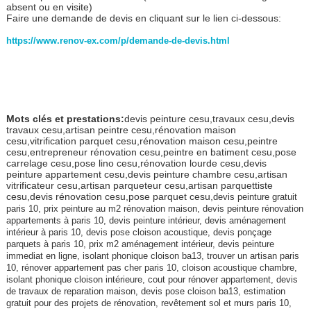
absent ou en visite)
Faire une demande de devis en cliquant sur le lien ci-dessous:
https://www.renov-ex.com/p/demande-de-devis.html
Mots clés et prestations:
devis peinture cesu,travaux cesu,devis
travaux cesu,artisan peintre cesu,rénovation maison
cesu,vitrification parquet cesu,rénovation maison cesu,peintre
cesu,entrepreneur rénovation cesu,peintre en batiment cesu,pose
carrelage cesu,pose lino cesu,rénovation lourde cesu,devis
peinture appartement cesu,devis peinture chambre cesu,artisan
vitrificateur cesu,artisan parqueteur cesu,artisan parquettiste
cesu,devis rénovation cesu,pose parquet cesu,
devis peinture gratuit
paris 10, prix peinture au m2 rénovation maison, devis peinture rénovation
appartements à paris 10, devis peinture intérieur, devis aménagement
intérieur à paris 10, devis pose cloison acoustique, devis ponçage
parquets à paris 10, prix m2 aménagement intérieur, devis peinture
immediat en ligne, isolant phonique cloison ba13, trouver un artisan paris
10, rénover appartement pas cher paris 10, cloison acoustique chambre,
isolant phonique cloison intérieure, cout pour rénover appartement, devis
de travaux de reparation maison, devis pose cloison ba13, estimation
gratuit pour des projets de rénovation, revêtement sol et murs paris 10,