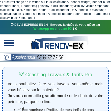
* Force l'affichage de la vitrine sur tous les écrans */ .header-widget, .header-outer,
#header-inner, .Header img { display: block !important; visibility: visible !important;
max-width: 100% !important; height: auto !important; } /* Supprime le masquage
automatique de Blogger sur mobile */ .mobile .header-outer, .mobile .Header img {
display: block !important; }
⏱️ DEVIS EXPRESS EN 1H : Envoyez la vidéo de votre pièce par
WhatsApp en cliquant ICI
! ♻️
💡 Coaching Travaux & Tarifs Pro
Vous souhaitez faire vos travaux vous-même mais
vous hésitez sur le matériel ?
Je vous conseille gratuitement
sur le choix de votre
peinture, parquet ou lino.
✅
Économisez :
Profitez de mes tarifs de gros