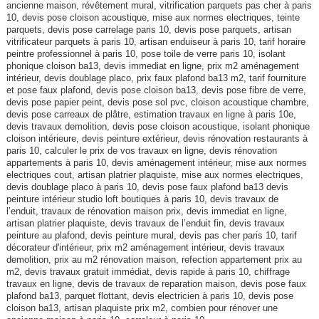
ancienne maison, révêtement mural, vitrification parquets pas cher à paris
10, devis pose cloison acoustique, mise aux normes electriques, teinte
parquets, devis pose carrelage paris 10, devis pose parquets, artisan
vitrificateur parquets à paris 10, artisan enduiseur à paris 10, tarif horaire
peintre professionnel à paris 10, pose toile de verre paris 10, isolant
phonique cloison ba13, devis immediat en ligne, prix m2 aménagement
intérieur, devis doublage placo, prix faux plafond ba13 m2, tarif fourniture
et pose faux plafond, devis pose cloison ba13, devis pose fibre de verre,
devis pose papier peint, devis pose sol pvc, cloison acoustique chambre,
devis pose carreaux de plâtre, estimation travaux en ligne à paris 10e,
devis travaux demolition, devis pose cloison acoustique, isolant phonique
cloison intérieure, devis peinture extérieur, devis rénovation restaurants à
paris 10, calculer le prix de vos travaux en ligne, devis rénovation
appartements à paris 10, devis aménagement intérieur, mise aux normes
electriques cout, artisan platrier plaquiste, mise aux normes electriques,
devis doublage placo à paris 10, devis pose faux plafond ba13 devis
peinture intérieur studio loft boutiques à paris 10, devis travaux de
l’enduit, travaux de rénovation maison prix, devis immediat en ligne,
artisan platrier plaquiste, devis travaux de l’enduit fin, devis travaux
peinture au plafond, devis peinture mural, devis pas cher paris 10, tarif
décorateur d'intérieur, prix m2 aménagement intérieur, devis travaux
demolition, prix au m2 rénovation maison, refection appartement prix au
m2, devis travaux gratuit immédiat, devis rapide à paris 10, chiffrage
travaux en ligne, devis de travaux de reparation maison, devis pose faux
plafond ba13, parquet flottant, devis electricien à paris 10, devis pose
cloison ba13, artisan plaquiste prix m2, combien pour rénover une