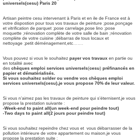
universels(cesu) Paris 20
Artisan peintre cesu intervenant à Paris et en ile de France est à
votre dispostion pour tous vos travaux de peinture ;pose,ponçage
et vitrification de parquet ;pose carrelage,pose lino ;pose
moquette ;rénovation complète de votre salle de bain ;rénovation
complète de votre cuisine ;débarras de tous locaux et
nettoyage ;petit déménagement,etc…….
Vous pouvez si vous le souhaitez
payer
vos
travaux
en partie ou
en totalité avec
des
chèques
emploi
services
universels
(
cesu
)
préfinancés
en
papier
et
dématérialisés.
Si vous souhaitez solder ou vendre vos chèques emploi
services universels(cesu),je vous propose 70% de leur valeur.
Si vous n’aimez pas les travaux de peinture qui s’éternisent,je vous
propose la prestation suivante :
-Week-end to paint all(un week-end pour peindre tout)
-Two days to paint all(2 jours pour peindre tout)
Si vous souhaitez repeindre chez vous et
vous débarrasser de la
pollution intérieure de votre appartement ou maison,je vous
propose la prestation suite :