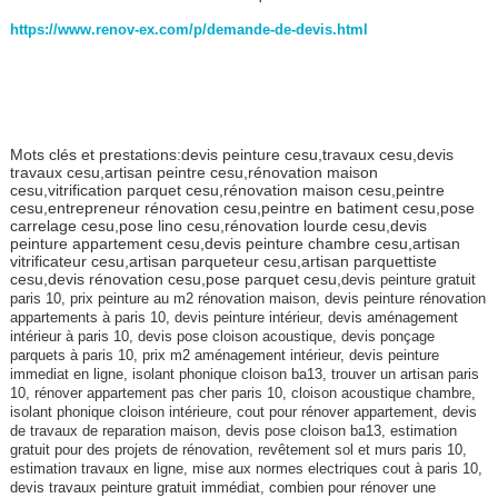
https://www.renov-ex.com/p/demande-de-devis.html
Mots clés et prestations:devis peinture cesu,travaux cesu,devis
travaux cesu,artisan peintre cesu,rénovation maison
cesu,vitrification parquet cesu,rénovation maison cesu,peintre
cesu,entrepreneur rénovation cesu,peintre en batiment cesu,pose
carrelage cesu,pose lino cesu,rénovation lourde cesu,devis
peinture appartement cesu,devis peinture chambre cesu,artisan
vitrificateur cesu,artisan parqueteur cesu,artisan parquettiste
cesu,devis rénovation cesu,pose parquet cesu,
devis peinture gratuit
paris 10, prix peinture au m2 rénovation maison, devis peinture rénovation
appartements à paris 10, devis peinture intérieur, devis aménagement
intérieur à paris 10, devis pose cloison acoustique, devis ponçage
parquets à paris 10, prix m2 aménagement intérieur, devis peinture
immediat en ligne, isolant phonique cloison ba13, trouver un artisan paris
10, rénover appartement pas cher paris 10, cloison acoustique chambre,
isolant phonique cloison intérieure, cout pour rénover appartement, devis
de travaux de reparation maison, devis pose cloison ba13, estimation
gratuit pour des projets de rénovation, revêtement sol et murs paris 10,
estimation travaux en ligne, mise aux normes electriques cout à paris 10,
devis travaux peinture gratuit immédiat, combien pour rénover une