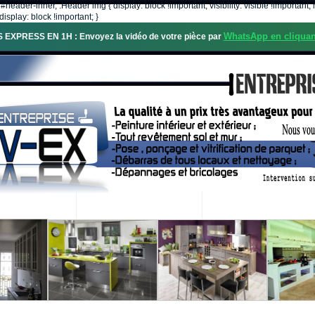
, #header-inner, .Header img { display: block !important; visibility: visible !importa
isplay: block !important; }
WhatsApp en cliquan
S EXPRESS EN 1H : Envoyez la vidéo de votre pièce par
OS SERVICES
PROJETS RÉALISÉS
DEMANDE DE DEVIS