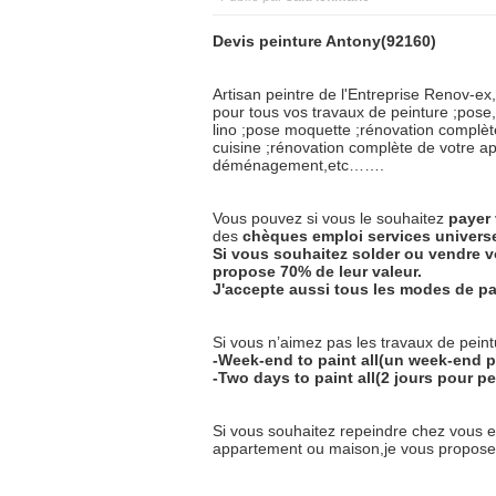
Devis peinture Antony(92160)
Artisan peintre de l'Entreprise Renov-ex,
pour tous vos travaux de peinture ;pose,
lino ;pose moquette ;rénovation complète
cuisine ;rénovation complète de votre a
déménagement,etc…….
Vous pouvez si vous le souhaitez
payer
des
chèques
emploi
services
univers
Si vous souhaitez solder ou vendre v
propose 70% de leur valeur.
J'accepte aussi tous les modes de pa
Si vous n’aimez pas les travaux de peintu
-Week-end to paint all(un week-end p
-Two days to paint all(2 jours pour pe
Si vous souhaitez repeindre chez vous 
appartement ou maison,je vous propose l