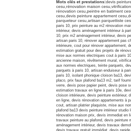
Mots clés et prestations:
devis peintur
cesu,rénovation maison cesu,vitrificati
rénovation cesu,peintre en batiment ces
cesu,devis peinture appartement cesu,dev
parqueteur cesu,artisan parquettiste ce
paris 10, prix peinture au m2 rénovation mai
intérieur, devis aménagement intérieur à pa
10, prix m2 aménagement intérieur, devis pei
artisan paris 10, rénover appartement pas c
intérieure, cout pour rénover appartement, 
estimation gratuit pour des projets de rénov
mise aux normes electriques cout à paris 10
ancienne maison, révêtement mural, vitrific
aux normes electriques, teinte parquets, devi
parquets à paris 10, artisan enduiseur à paris
paris 10, isolant phonique cloison ba13, de
placo, prix faux plafond ba13 m2, tarif fourn
verre, devis pose papier peint, devis pose 
estimation travaux en ligne à paris 10e, dev
cloison intérieure, devis peinture extérieur, 
en ligne, devis rénovation appartements à p
cout, artisan platrier plaquiste, mise aux n
plafond ba13 devis peinture intérieur studio 
rénovation maison prix, devis immediat en lign
travaux peinture au plafond, devis peinture m
aménagement intérieur, devis travaux demoli
devis travaux gratuit immédiat, devis rapide 