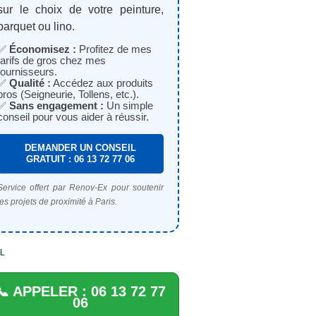
sur le choix de votre peinture,
parquet ou lino.
✅
Économisez :
Profitez de mes
tarifs de gros chez mes
fournisseurs.
✅
Qualité :
Accédez aux produits
pros (Seigneurie, Tollens, etc.).
✅
Sans engagement :
Un simple
conseil pour vous aider à réussir.
DEMANDER UN CONSEIL
GRATUIT : 06 13 72 77 06
Service offert par Renov-Ex pour soutenir
les projets de proximité à Paris.
L
📞 APPELER : 06 13 72 77
06