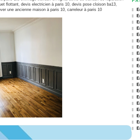
PA
t flottant, devis electricien à paris 10, devis pose cloison ba13,
nover une ancienne maison à paris 10,
carreleur à paris 10
E
E
E
E
E
E
E
E
E
E
E
E
E
E
E
E
E
E
E
E