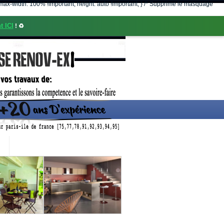
nt; max-width: 100% !important; height: auto !important; } /* Supprime le masquage
t ICI
! ♻️
CONTACT