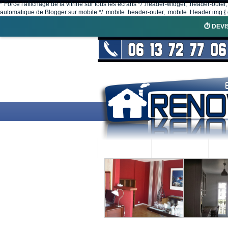
* Force l'affichage de la vitrine sur tous les écrans */ .header-widget, .header-outer
automatique de Blogger sur mobile */ .mobile .header-outer, .mobile .Header img { d
⏱️ DEVI
ACCUEIL
RENOVEX
N