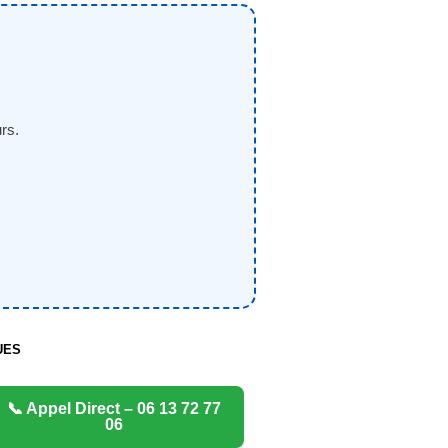
rs.
UES
📞 Appel Direct – 06 13 72 77
06