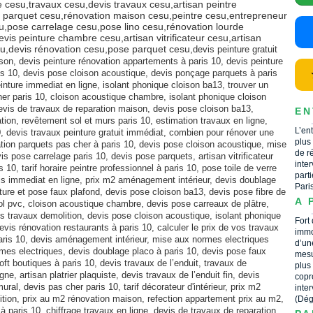
e cesu,travaux cesu,devis travaux cesu,artisan peintre
on parquet cesu,rénovation maison cesu,peintre cesu,entrepreneur
u,pose carrelage cesu,pose lino cesu,rénovation lourde
is peinture chambre cesu,artisan vitrificateur cesu,artisan
su,devis rénovation cesu,pose parquet cesu,
devis peinture gratuit
son, devis peinture rénovation appartements à paris 10, devis peinture
ris 10, devis pose cloison acoustique, devis ponçage parquets à paris
nture immediat en ligne, isolant phonique cloison ba13, trouver un
her paris 10, cloison acoustique chambre, isolant phonique cloison
devis de travaux de reparation maison, devis pose cloison ba13,
EN
ation, revêtement sol et murs paris 10, estimation travaux en ligne,
L’en
, devis travaux peinture gratuit immédiat, combien pour rénover une
plus
ation parquets pas cher à paris 10, devis pose cloison acoustique, mise
de r
s pose carrelage paris 10, devis pose parquets, artisan vitrificateur
inte
 10, tarif horaire peintre professionnel à paris 10, pose toile de verre
part
vis immediat en ligne, prix m2 aménagement intérieur, devis doublage
Pari
iture et pose faux plafond, devis pose cloison ba13, devis pose fibre de
A 
sol pvc, cloison acoustique chambre, devis pose carreaux de plâtre,
is travaux demolition, devis pose cloison acoustique, isolant phonique
Fort
devis rénovation restaurants à paris 10, calculer le prix de vos travaux
immo
aris 10, devis aménagement intérieur, mise aux normes electriques
d’un
ormes electriques, devis doublage placo à paris 10, devis pose faux
mesu
loft boutiques à paris 10, devis travaux de l’enduit, travaux de
plus
e, artisan platrier plaquiste, devis travaux de l’enduit fin, devis
copr
ural, devis pas cher paris 10, tarif décorateur d'intérieur, prix m2
inte
tion, prix au m2 rénovation maison, refection appartement prix au m2,
(Dég
à paris 10, chiffrage travaux en ligne, devis de travaux de reparation