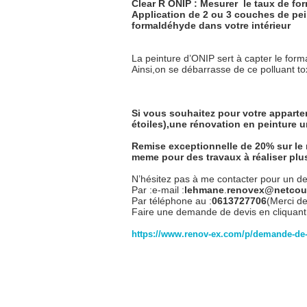
Clear R ONIP : Mesurer
le taux de fo
Application de 2 ou 3 couches de pein
formaldéhyde dans votre intérieur
La peinture d’ONIP sert à capter le form
Ainsi,on se débarrasse de ce polluant t
Si vous souhaitez pour votre appart
étoiles),une rénovation en peinture u
Remise exceptionnelle de 20% sur le
meme pour des travaux à réaliser plus
N’hésitez pas à me contacter pour un dev
Par :e-mail :
lehmane
.
re
novex@netcour
Par téléphone au :
0613727706
(Merci de
Faire une demande de devis en cliquant s
https://www.renov-ex.com/p/demande-de-