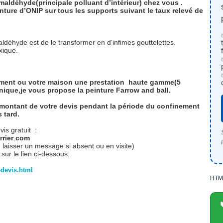
rmaldéhyde(principale polluant d’intérieur) chez vous .
ture d’ONIP sur tous les supports suivant le taux relevé de
aldéhyde est de le transformer en d’infimes gouttelettes.
oxique.
ement ou votre maison une prestation haute gamme(5
nique,je vous propose la peinture Farrow and ball.
 montant de votre devis pendant la période du confinement
 tard.
is gratuit :
rier
.
com
 laisser un message si absent ou en visite)
ur le lien ci-dessous:
devis.html
HTM