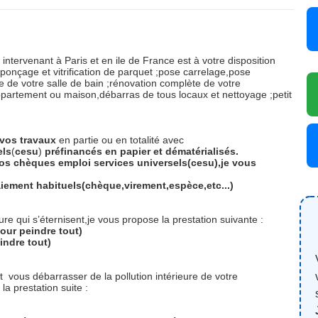
 intervenant à Paris et en ile de France est à votre disposition
ponçage et vitrification de parquet ;pose carrelage,pose
 de votre salle de bain ;rénovation complète de votre
ppartement ou maison,débarras de tous locaux et nettoyage ;petit
vos
travaux
en partie ou en totalité avec
els
(
cesu
)
préfinancés
en
papier
et
dématérialisés.
os chèques emploi services universels(cesu),je vous
iement habituels(chèque,virement,espèce,etc...)
re qui s’éternisent,je vous propose la prestation suivante :
our peindre tout)
indre tout)
et
vous débarrasser de la pollution intérieure de votre
a prestation suite :