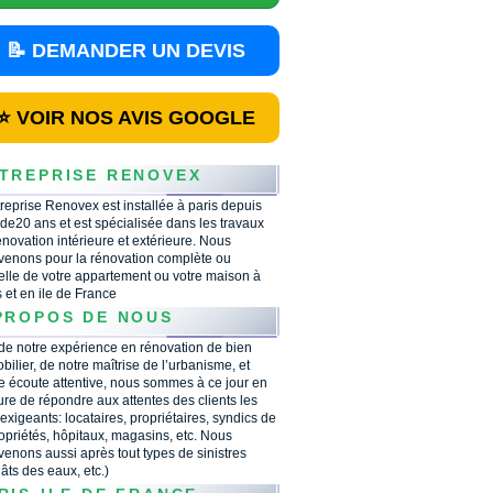
📝 DEMANDER UN DEVIS
⭐ VOIR NOS AVIS GOOGLE
TREPRISE RENOVEX
treprise Renovex est installée à paris depuis
 de20 ans et est spécialisée dans les travaux
énovation intérieure et extérieure. Nous
rvenons pour la rénovation complète ou
ielle de votre appartement ou votre maison à
s et en ile de France
PROPOS DE NOUS
 de notre expérience en rénovation de bien
bilier, de notre maîtrise de l’urbanisme, et
e écoute attentive, nous sommes à ce jour en
re de répondre aux attentes des clients les
 exigeants: locataires, propriétaires, syndics de
opriétés, hôpitaux, magasins, etc. Nous
rvenons aussi après tout types de sinistres
âts des eaux, etc.)