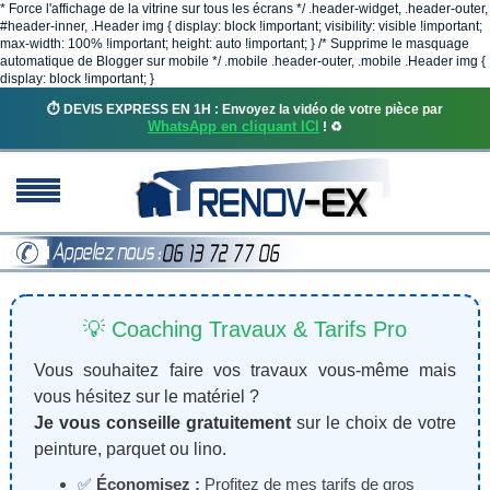
* Force l'affichage de la vitrine sur tous les écrans */ .header-widget, .header-outer,
#header-inner, .Header img { display: block !important; visibility: visible !important;
max-width: 100% !important; height: auto !important; } /* Supprime le masquage
automatique de Blogger sur mobile */ .mobile .header-outer, .mobile .Header img {
display: block !important; }
⏱️ DEVIS EXPRESS EN 1H : Envoyez la vidéo de votre pièce par
WhatsApp en cliquant ICI
! ♻️
💡 Coaching Travaux & Tarifs Pro
Vous souhaitez faire vos travaux vous-même mais
vous hésitez sur le matériel ?
Je vous conseille gratuitement
sur le choix de votre
peinture, parquet ou lino.
✅
Économisez :
Profitez de mes tarifs de gros