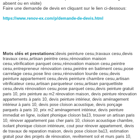
absent ou en visite)
Faire une demande de devis en cliquant sur le lien ci-dessous:
https://www.renov-ex.com/p/demande-de-devis.html
Mots clés et prestations:
devis peinture cesu,travaux cesu,devis
travaux cesu,artisan peintre cesu,rénovation maison
cesu,vitrification parquet cesu,rénovation maison cesu,peintre
cesu,entrepreneur rénovation cesu,peintre en batiment cesu,pose
carrelage cesu,pose lino cesu,rénovation lourde cesu,devis
peinture appartement cesu,devis peinture chambre cesu,artisan
vitrificateur cesu,artisan parqueteur cesu,artisan parquettiste
cesu,devis rénovation cesu,pose parquet cesu,
devis peinture gratuit
paris 10, prix peinture au m2 rénovation maison, devis peinture rénovation
appartements à paris 10, devis peinture intérieur, devis aménagement
intérieur à paris 10, devis pose cloison acoustique, devis ponçage
parquets à paris 10, prix m2 aménagement intérieur, devis peinture
immediat en ligne, isolant phonique cloison ba13, trouver un artisan paris
10, rénover appartement pas cher paris 10, cloison acoustique chambre,
isolant phonique cloison intérieure, cout pour rénover appartement, devis
de travaux de reparation maison, devis pose cloison ba13, estimation
gratuit pour des projets de rénovation, revêtement sol et murs paris 10,