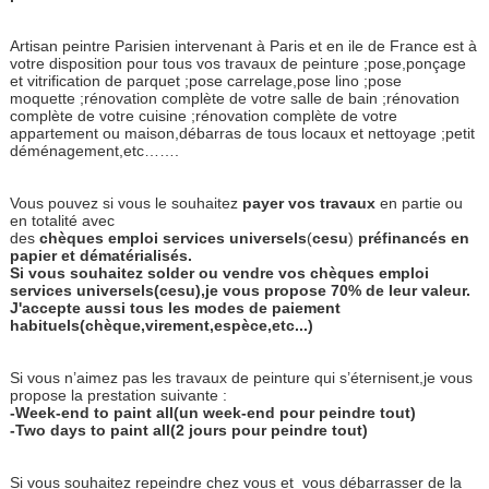
Artisan peintre Parisien intervenant à Paris et en ile de France est à
votre disposition pour tous vos travaux de peinture ;pose,ponçage
et vitrification de parquet ;pose carrelage,pose lino ;pose
moquette ;rénovation complète de votre salle de bain ;rénovation
complète de votre cuisine ;rénovation complète de votre
appartement ou maison,débarras de tous locaux et nettoyage ;petit
déménagement,etc…….
Vous pouvez si vous le souhaitez
payer
vos
travaux
en partie ou
en totalité avec
des
chèques
emploi
services
universels
(
cesu
)
préfinancés
en
papier
et
dématérialisés.
Si vous souhaitez solder ou vendre vos chèques emploi
services universels(cesu),je vous propose 70% de leur valeur.
J'accepte aussi tous les modes de paiement
habituels(chèque,virement,espèce,etc...)
Si vous n’aimez pas les travaux de peinture qui s’éternisent,je vous
propose la prestation suivante :
-Week-end to paint all(un week-end pour peindre tout)
-Two days to paint all(2 jours pour peindre tout)
Si vous souhaitez repeindre chez vous et
vous débarrasser de la