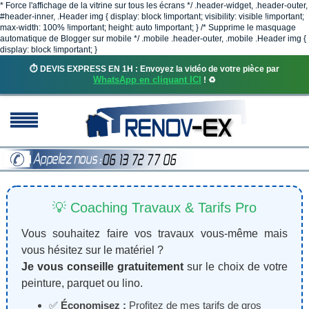
* Force l'affichage de la vitrine sur tous les écrans */ .header-widget, .header-outer,
#header-inner, .Header img { display: block !important; visibility: visible !important;
max-width: 100% !important; height: auto !important; } /* Supprime le masquage
automatique de Blogger sur mobile */ .mobile .header-outer, .mobile .Header img {
display: block !important; }
⏱️ DEVIS EXPRESS EN 1H : Envoyez la vidéo de votre pièce par
WhatsApp en cliquant ICI
! ♻️
💡 Coaching Travaux & Tarifs Pro
Vous souhaitez faire vos travaux vous-même mais
vous hésitez sur le matériel ?
Je vous conseille gratuitement
sur le choix de votre
peinture, parquet ou lino.
✅
Économisez :
Profitez de mes tarifs de gros