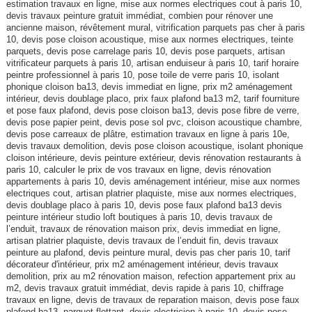
estimation travaux en ligne, mise aux normes electriques cout à paris 10,
devis travaux peinture gratuit immédiat, combien pour rénover une
ancienne maison, révêtement mural, vitrification parquets pas cher à paris
10, devis pose cloison acoustique, mise aux normes electriques, teinte
parquets, devis pose carrelage paris 10, devis pose parquets, artisan
vitrificateur parquets à paris 10, artisan enduiseur à paris 10, tarif horaire
peintre professionnel à paris 10, pose toile de verre paris 10, isolant
phonique cloison ba13, devis immediat en ligne, prix m2 aménagement
intérieur, devis doublage placo, prix faux plafond ba13 m2, tarif fourniture
et pose faux plafond, devis pose cloison ba13, devis pose fibre de verre,
devis pose papier peint, devis pose sol pvc, cloison acoustique chambre,
devis pose carreaux de plâtre, estimation travaux en ligne à paris 10e,
devis travaux demolition, devis pose cloison acoustique, isolant phonique
cloison intérieure, devis peinture extérieur, devis rénovation restaurants à
paris 10, calculer le prix de vos travaux en ligne, devis rénovation
appartements à paris 10, devis aménagement intérieur, mise aux normes
electriques cout, artisan platrier plaquiste, mise aux normes electriques,
devis doublage placo à paris 10, devis pose faux plafond ba13 devis
peinture intérieur studio loft boutiques à paris 10, devis travaux de
l’enduit, travaux de rénovation maison prix, devis immediat en ligne,
artisan platrier plaquiste, devis travaux de l’enduit fin, devis travaux
peinture au plafond, devis peinture mural, devis pas cher paris 10, tarif
décorateur d'intérieur, prix m2 aménagement intérieur, devis travaux
demolition, prix au m2 rénovation maison, refection appartement prix au
m2, devis travaux gratuit immédiat, devis rapide à paris 10, chiffrage
travaux en ligne, devis de travaux de reparation maison, devis pose faux
plafond ba13, parquet flottant, devis electricien à paris 10, devis pose