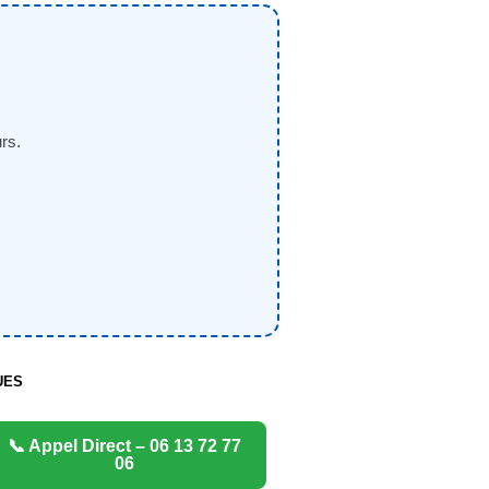
rs.
UES
📞 Appel Direct – 06 13 72 77
06