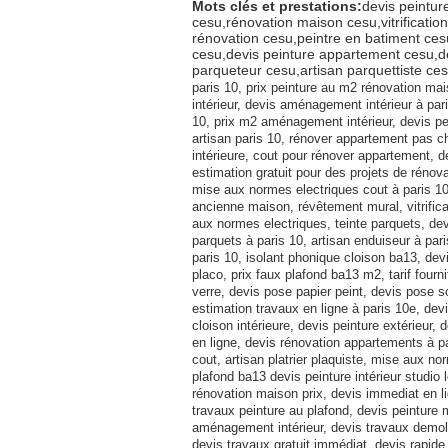
Mots clés et prestations:
devis peintur
cesu,rénovation maison cesu,vitrificati
rénovation cesu,peintre en batiment ces
cesu,devis peinture appartement cesu,dev
parqueteur cesu,artisan parquettiste ce
paris 10, prix peinture au m2 rénovation mai
intérieur, devis aménagement intérieur à pa
10, prix m2 aménagement intérieur, devis pei
artisan paris 10, rénover appartement pas c
intérieure, cout pour rénover appartement, 
estimation gratuit pour des projets de rénov
mise aux normes electriques cout à paris 10
ancienne maison, révêtement mural, vitrific
aux normes electriques, teinte parquets, devi
parquets à paris 10, artisan enduiseur à paris
paris 10, isolant phonique cloison ba13, de
placo, prix faux plafond ba13 m2, tarif fourn
verre, devis pose papier peint, devis pose 
estimation travaux en ligne à paris 10e, dev
cloison intérieure, devis peinture extérieur, 
en ligne, devis rénovation appartements à p
cout, artisan platrier plaquiste, mise aux n
plafond ba13 devis peinture intérieur studio 
rénovation maison prix, devis immediat en lign
travaux peinture au plafond, devis peinture m
aménagement intérieur, devis travaux demoli
devis travaux gratuit immédiat, devis rapide 