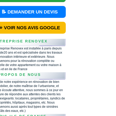
📝 DEMANDER UN DEVIS
⭐ VOIR NOS AVIS GOOGLE
TREPRISE RENOVEX
treprise Renovex est installée à paris depuis
 de20 ans et est spécialisée dans les travaux
énovation intérieure et extérieure. Nous
rvenons pour la rénovation complète ou
ielle de votre appartement ou votre maison à
s et en ile de France
PROPOS DE NOUS
 de notre expérience en rénovation de bien
bilier, de notre maîtrise de l’urbanisme, et
e écoute attentive, nous sommes à ce jour en
re de répondre aux attentes des clients les
 exigeants: locataires, propriétaires, syndics de
opriétés, hôpitaux, magasins, etc. Nous
rvenons aussi après tout types de sinistres
âts des eaux, etc.)