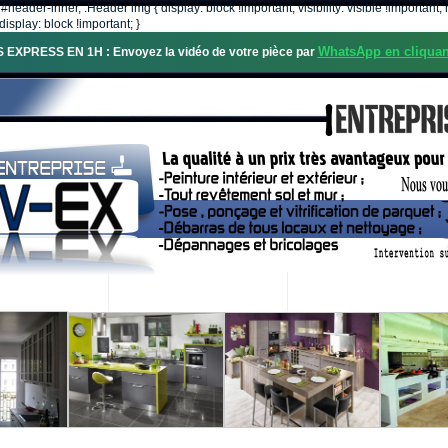
, #header-inner, .Header img { display: block !important; visibility: visible !importa
isplay: block !important; }
WhatsApp en cliquan
S EXPRESS EN 1H : Envoyez la vidéo de votre pièce par
OS SERVICES
PROJETS RÉALISÉS
DEMANDE DE DEVIS