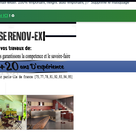
nt; max-width: 100% !important; height: auto !important; } /* Supprime le masquage
t ICI
! ♻️
CONTACT