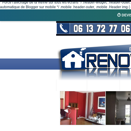
* Force l'affichage de la vitrine sur tous les écrans */ .header-widget, .header-outer
automatique de Blogger sur mobile */ .mobile .header-outer, .mobile .Header img { d
⏱️ DEVI
ACCUEIL
RENOVEX
N