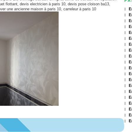
PA
t flottant, devis electricien à paris 10, devis pose cloison ba13,
nover une ancienne maison à paris 10,
carreleur à paris 10
E
E
E
E
E
E
E
E
E
E
E
E
E
E
E
E
E
E
E
E