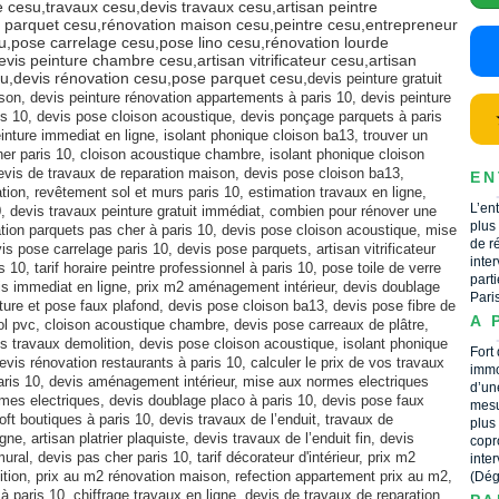
e cesu,travaux cesu,devis travaux cesu,artisan peintre
on parquet cesu,rénovation maison cesu,peintre cesu,entrepreneur
u,pose carrelage cesu,pose lino cesu,rénovation lourde
is peinture chambre cesu,artisan vitrificateur cesu,artisan
su,devis rénovation cesu,pose parquet cesu,
devis peinture gratuit
son, devis peinture rénovation appartements à paris 10, devis peinture
ris 10, devis pose cloison acoustique, devis ponçage parquets à paris
nture immediat en ligne, isolant phonique cloison ba13, trouver un
her paris 10, cloison acoustique chambre, isolant phonique cloison
devis de travaux de reparation maison, devis pose cloison ba13,
EN
ation, revêtement sol et murs paris 10, estimation travaux en ligne,
L’en
, devis travaux peinture gratuit immédiat, combien pour rénover une
plus
ation parquets pas cher à paris 10, devis pose cloison acoustique, mise
de r
s pose carrelage paris 10, devis pose parquets, artisan vitrificateur
inte
 10, tarif horaire peintre professionnel à paris 10, pose toile de verre
part
vis immediat en ligne, prix m2 aménagement intérieur, devis doublage
Pari
iture et pose faux plafond, devis pose cloison ba13, devis pose fibre de
A 
sol pvc, cloison acoustique chambre, devis pose carreaux de plâtre,
is travaux demolition, devis pose cloison acoustique, isolant phonique
Fort
devis rénovation restaurants à paris 10, calculer le prix de vos travaux
immo
aris 10, devis aménagement intérieur, mise aux normes electriques
d’un
ormes electriques, devis doublage placo à paris 10, devis pose faux
mesu
loft boutiques à paris 10, devis travaux de l’enduit, travaux de
plus
e, artisan platrier plaquiste, devis travaux de l’enduit fin, devis
copr
ural, devis pas cher paris 10, tarif décorateur d'intérieur, prix m2
inte
tion, prix au m2 rénovation maison, refection appartement prix au m2,
(Dég
à paris 10, chiffrage travaux en ligne, devis de travaux de reparation