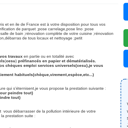
ris et en ile de France est à votre disposition pour tous vos
rification de parquet ;pose carrelage,pose lino ;pose
salle de bain ;rénovation complète de votre cuisine ;rénovation
,débarras de tous locaux et nettoyage ;petit
vos
travaux
en partie ou en totalité avec
els
(
cesu
)
préfinancés
en
papier
et
dématérialisés.
os chèques emploi services universels(cesu),je vous
iement habituels(chèque,virement,espèce,etc...)
re qui s’éternisent,je vous propose la prestation suivante :
our peindre tout)
indre tout)
et
vous débarrasser de la pollution intérieure de votre
a prestation suite :