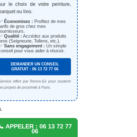
sur le choix de votre peinture,
parquet ou lino.
✅
Économisez :
Profitez de mes
tarifs de gros chez mes
fournisseurs.
✅
Qualité :
Accédez aux produits
pros (Seigneurie, Tollens, etc.).
✅
Sans engagement :
Un simple
conseil pour vous aider à réussir.
DEMANDER UN CONSEIL
GRATUIT : 06 13 72 77 06
Service offert par Renov-Ex pour soutenir
les projets de proximité à Paris.
L
📞 APPELER : 06 13 72 77
06