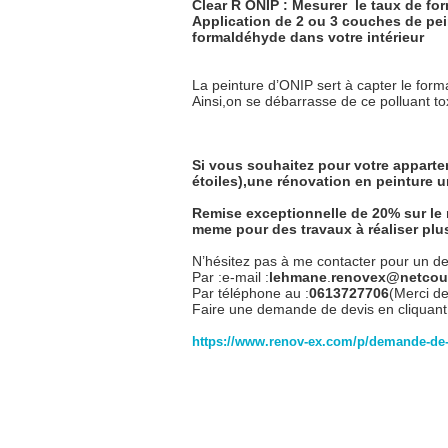
Clear R ONIP : Mesurer
le taux de fo
Application de 2 ou 3 couches de pein
formaldéhyde dans votre intérieur
La peinture d’ONIP sert à capter le form
Ainsi,on se débarrasse de ce polluant t
Si vous souhaitez pour votre appart
étoiles),une rénovation en peinture u
Remise exceptionnelle de 20% sur le
meme pour des travaux à réaliser plus
N’hésitez pas à me contacter pour un dev
Par :e-mail :
lehmane
.
re
novex@netcour
Par téléphone au :
0613727706
(Merci de
Faire une demande de devis en cliquant s
https://www.renov-ex.com/p/demande-de-