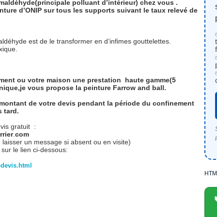
rmaldéhyde(principale polluant d’intérieur) chez vous .
ture d’ONIP sur tous les supports suivant le taux relevé de
aldéhyde est de le transformer en d’infimes gouttelettes.
oxique.
ement ou votre maison une prestation haute gamme(5
nique,je vous propose la peinture Farrow and ball.
 montant de votre devis pendant la période du confinement
 tard.
is gratuit :
rier
.
com
 laisser un message si absent ou en visite)
ur le lien ci-dessous:
devis.html
HTM