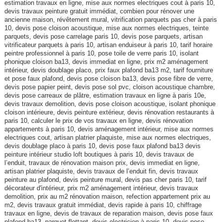
estimation travaux en ligne, mise aux normes electriques cout à paris 10,
devis travaux peinture gratuit immédiat, combien pour rénover une
ancienne maison, révêtement mural, vitrification parquets pas cher à paris
10, devis pose cloison acoustique, mise aux normes electriques, teinte
parquets, devis pose carrelage paris 10, devis pose parquets, artisan
vitrificateur parquets à paris 10, artisan enduiseur à paris 10, tarif horaire
peintre professionnel à paris 10, pose toile de verre paris 10, isolant
phonique cloison ba13, devis immediat en ligne, prix m2 aménagement
intérieur, devis doublage placo, prix faux plafond ba13 m2, tarif fourniture
et pose faux plafond, devis pose cloison ba13, devis pose fibre de verre,
devis pose papier peint, devis pose sol pvc, cloison acoustique chambre,
devis pose carreaux de plâtre, estimation travaux en ligne à paris 10e,
devis travaux demolition, devis pose cloison acoustique, isolant phonique
cloison intérieure, devis peinture extérieur, devis rénovation restaurants à
paris 10, calculer le prix de vos travaux en ligne, devis rénovation
appartements à paris 10, devis aménagement intérieur, mise aux normes
electriques cout, artisan platrier plaquiste, mise aux normes electriques,
devis doublage placo à paris 10, devis pose faux plafond ba13 devis
peinture intérieur studio loft boutiques à paris 10, devis travaux de
l’enduit, travaux de rénovation maison prix, devis immediat en ligne,
artisan platrier plaquiste, devis travaux de l’enduit fin, devis travaux
peinture au plafond, devis peinture mural, devis pas cher paris 10, tarif
décorateur d'intérieur, prix m2 aménagement intérieur, devis travaux
demolition, prix au m2 rénovation maison, refection appartement prix au
m2, devis travaux gratuit immédiat, devis rapide à paris 10, chiffrage
travaux en ligne, devis de travaux de reparation maison, devis pose faux
plafond ba13, parquet flottant, devis electricien à paris 10, devis pose