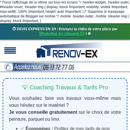
* Force l'affichage de la vitrine sur tous les écrans */ .header-widget, .header-outer,
#header-inner, .Header img { display: block !important; visibility: visible !important;
max-width: 100% !important; height: auto !important; } /* Supprime le masquage
automatique de Blogger sur mobile */ .mobile .header-outer, .mobile .Header img {
display: block !important; }
⏱️ DEVIS EXPRESS EN 1H : Envoyez la vidéo de votre pièce par
WhatsApp en cliquant ICI
! ♻️
💡 Coaching Travaux & Tarifs Pro
Vous souhaitez faire vos travaux vous-même mais
vous hésitez sur le matériel ?
Je vous conseille gratuitement
sur le choix de votre
peinture, parquet ou lino.
✅
Économisez :
Profitez de mes tarifs de gros