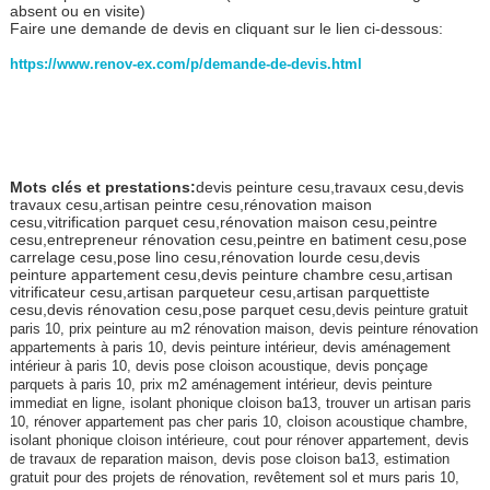
absent ou en visite)
Faire une demande de devis en cliquant sur le lien ci-dessous:
https://www.renov-ex.com/p/demande-de-devis.html
Mots clés et prestations:
devis peinture cesu,travaux cesu,devis
travaux cesu,artisan peintre cesu,rénovation maison
cesu,vitrification parquet cesu,rénovation maison cesu,peintre
cesu,entrepreneur rénovation cesu,peintre en batiment cesu,pose
carrelage cesu,pose lino cesu,rénovation lourde cesu,devis
peinture appartement cesu,devis peinture chambre cesu,artisan
vitrificateur cesu,artisan parqueteur cesu,artisan parquettiste
cesu,devis rénovation cesu,pose parquet cesu,
devis peinture gratuit
paris 10, prix peinture au m2 rénovation maison, devis peinture rénovation
appartements à paris 10, devis peinture intérieur, devis aménagement
intérieur à paris 10, devis pose cloison acoustique, devis ponçage
parquets à paris 10, prix m2 aménagement intérieur, devis peinture
immediat en ligne, isolant phonique cloison ba13, trouver un artisan paris
10, rénover appartement pas cher paris 10, cloison acoustique chambre,
isolant phonique cloison intérieure, cout pour rénover appartement, devis
de travaux de reparation maison, devis pose cloison ba13, estimation
gratuit pour des projets de rénovation, revêtement sol et murs paris 10,