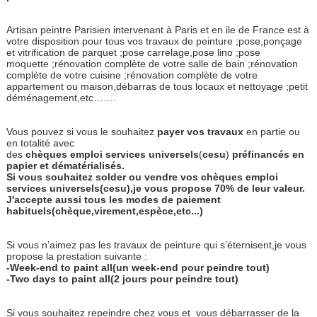
Artisan peintre Parisien intervenant à Paris et en ile de France est à
votre disposition pour tous vos travaux de peinture ;pose,ponçage
et vitrification de parquet ;pose carrelage,pose lino ;pose
moquette ;rénovation complète de votre salle de bain ;rénovation
complète de votre cuisine ;rénovation complète de votre
appartement ou maison,débarras de tous locaux et nettoyage ;petit
déménagement,etc…….
Vous pouvez si vous le souhaitez
payer
vos
travaux
en partie ou
en totalité avec
des
chèques
emploi
services
universels
(
cesu
)
préfinancés
en
papier
et
dématérialisés.
Si vous souhaitez solder ou vendre vos chèques emploi
services universels(cesu),je vous propose 70% de leur valeur.
J'accepte aussi tous les modes de paiement
habituels(chèque,virement,espèce,etc...)
Si vous n’aimez pas les travaux de peinture qui s’éternisent,je vous
propose la prestation suivante :
-Week-end to paint all(un week-end pour peindre tout)
-Two days to paint all(2 jours pour peindre tout)
Si vous souhaitez repeindre chez vous et
vous débarrasser de la