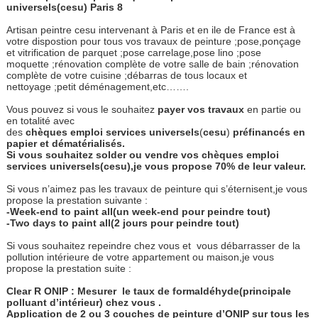
universels(cesu) Paris 8
Artisan peintre cesu intervenant à Paris et en ile de France est à
votre dispostion pour tous vos travaux de peinture ;pose,ponçage
et vitrification de parquet ;pose carrelage,pose lino ;pose
moquette ;rénovation complète de votre salle de bain ;rénovation
complète de votre cuisine ;débarras de tous locaux et
nettoyage ;petit déménagement,etc…….
Vous pouvez si vous le souhaitez
payer
vos
travaux
en partie ou
en totalité avec
des
chèques
emploi
services
universels
(
cesu
)
préfinancés
en
papier
et
dématérialisés.
Si vous souhaitez solder ou vendre vos chèques emploi
services universels(cesu),je vous propose 70% de leur valeur.
Si vous n’aimez pas les travaux de peinture qui s’éternisent,je vous
propose la prestation suivante :
-Week-end to paint all(un week-end pour peindre tout)
-Two days to paint all(2 jours pour peindre tout)
Si vous souhaitez repeindre chez vous et
vous débarrasser de la
pollution intérieure de votre appartement ou maison,je vous
propose la prestation suite :
Clear R ONIP : Mesurer
le taux de formaldéhyde(principale
polluant d’intérieur) chez vous .
Application de 2 ou 3 couches de peinture d’ONIP sur tous les