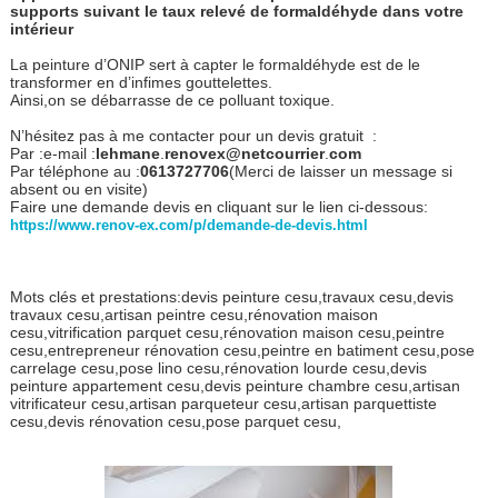
supports suivant le taux relevé de formaldéhyde dans votre
intérieur
La peinture d’ONIP sert à capter le formaldéhyde est de le
transformer en d’infimes gouttelettes.
Ainsi,on se débarrasse de ce polluant toxique.
N’hésitez pas à me contacter pour un devis gratuit :
Par :e-mail :
lehmane
.
renovex@netcourrier
.
com
Par téléphone au :
0613727706
(Merci de laisser un message si
absent ou en visite)
Faire une demande devis en cliquant sur le lien ci-dessous:
https://www.renov-ex.com/p/demande-de-devis.html
Mots clés et prestations:devis peinture cesu,travaux cesu,devis
travaux cesu,artisan peintre cesu,rénovation maison
cesu,vitrification parquet cesu,rénovation maison cesu,peintre
cesu,entrepreneur rénovation cesu,peintre en batiment cesu,pose
carrelage cesu,pose lino cesu,rénovation lourde cesu,devis
peinture appartement cesu,devis peinture chambre cesu,artisan
vitrificateur cesu,artisan parqueteur cesu,artisan parquettiste
cesu,devis rénovation cesu,pose parquet cesu,