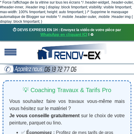
* Force l'affichage de la vitrine sur tous les écrans */ .header-widget, .header-outer,
#header-inner, .Header img { display: block !important; visibility: visible !important;
max-width: 100% !important; height: auto !important; } /* Supprime le masquage
automatique de Blogger sur mobile */ .mobile .header-outer, .mobile .Header img {
display: block !important; }
⏱️ DEVIS EXPRESS EN 1H : Envoyez la vidéo de votre pièce par
WhatsApp en cliquant ICI
! ♻️
💡 Coaching Travaux & Tarifs Pro
Vous souhaitez faire vos travaux vous-même mais
vous hésitez sur le matériel ?
Je vous conseille gratuitement
sur le choix de votre
peinture, parquet ou lino.
✅
Économisez :
Profitez de mes tarifs de gros