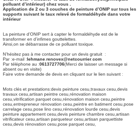
polluant d’intérieur) chez vous .
Application de 2 ou 3 couches de peinture d’ONIP sur tous les
supports suivant le taux relevé de formaldéhyde dans votre
intérieur
La peinture d’ONIP sert à capter le formaldéhyde est de le
transformer en d’infimes gouttelettes.
Ainsi,on se débarrasse de ce polluant toxique.
N’hésitez pas à me contacter pour un devis gratuit :
Par :e-mail :
lehmane
.
renovex@netcourrier
.
com
Par téléphone au :
0613727706
(Merci de laisser un message si
absent ou en visite)
Faire votre demande de devis en cliquant sur le lien suivant :
Mots clés et prestations:devis peinture cesu,travaux cesu,devis
travaux cesu,artisan peintre cesu,rénovation maison
cesu,vitrification parquet cesu,rénovation maison cesu,peintre
cesu,entrepreneur rénovation cesu,peintre en batiment cesu,pose
carrelage cesu,pose lino cesu,rénovation lourde cesu,devis
peinture appartement cesu,devis peinture chambre cesu,artisan
vitrificateur cesu,artisan parqueteur cesu,artisan parquettiste
cesu,devis rénovation cesu,pose parquet cesu,