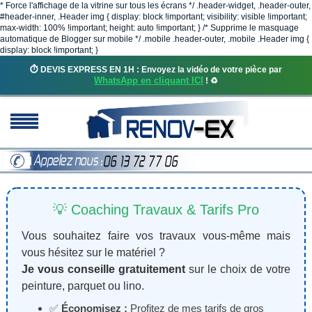
* Force l'affichage de la vitrine sur tous les écrans */ .header-widget, .header-outer,
#header-inner, .Header img { display: block !important; visibility: visible !important;
max-width: 100% !important; height: auto !important; } /* Supprime le masquage
automatique de Blogger sur mobile */ .mobile .header-outer, .mobile .Header img {
display: block !important; }
⏱️ DEVIS EXPRESS EN 1H : Envoyez la vidéo de votre pièce par
WhatsApp en cliquant ICI
! ♻️
💡 Coaching Travaux & Tarifs Pro
Vous souhaitez faire vos travaux vous-même mais
vous hésitez sur le matériel ?
Je vous conseille gratuitement
sur le choix de votre
peinture, parquet ou lino.
✅
Économisez :
Profitez de mes tarifs de gros