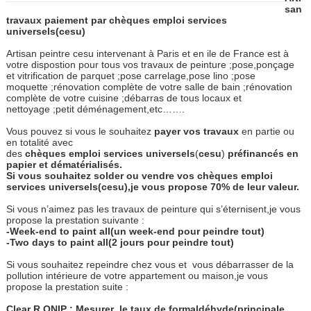
san
travaux paiement par chèques emploi services
universels(cesu)
Artisan peintre cesu intervenant à Paris et en ile de France est à
votre dispostion pour tous vos travaux de peinture ;pose,ponçage
et vitrification de parquet ;pose carrelage,pose lino ;pose
moquette ;rénovation complète de votre salle de bain ;rénovation
complète de votre cuisine ;débarras de tous locaux et
nettoyage ;petit déménagement,etc…….
Vous pouvez si vous le souhaitez
payer
vos
travaux
en partie ou
en totalité avec
des
chèques
emploi
services
universels
(
cesu
)
préfinancés
en
papier
et
dématérialisés.
Si vous souhaitez solder ou vendre vos chèques emploi
services universels(cesu),je vous propose 70% de leur valeur.
Si vous n’aimez pas les travaux de peinture qui s’éternisent,je vous
propose la prestation suivante :
-Week-end to paint all(un week-end pour peindre tout)
-Two days to paint all(2 jours pour peindre tout)
Si vous souhaitez repeindre chez vous et
vous débarrasser de la
pollution intérieure de votre appartement ou maison,je vous
propose la prestation suite :
Clear R ONIP : Mesurer
le taux de formaldéhyde(principale