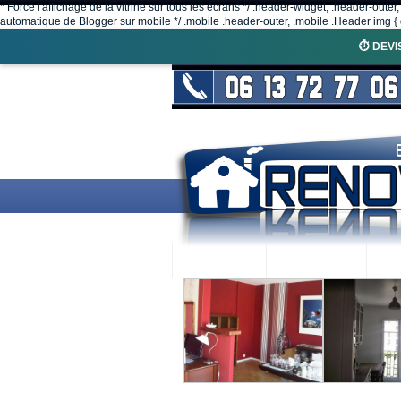
* Force l'affichage de la vitrine sur tous les écrans */ .header-widget, .header-outer
automatique de Blogger sur mobile */ .mobile .header-outer, .mobile .Header img { d
⏱️ DEVI
ACCUEIL
RENOVEX
N