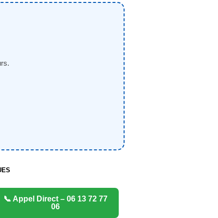
rs.
UES
📞 Appel Direct – 06 13 72 77
06