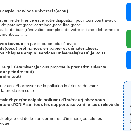
 emploi services universels(cesu)
et en ile de France est à votre dispostion pour tous vos travaux
on de parquet ;pose carrelage,pose lino ;pose
salle de bain ;rénovation complète de votre cuisine ;débarras de
agement,etc…….
vos
travaux
en partie ou en totalité avec
els
(
cesu
)
préfinancés
en
papier
et
dématérialisés.
os chèques emploi services universels(cesu),je vous
re qui s’éternisent,je vous propose la prestation suivante :
our peindre tout)
indre tout)
et
vous débarrasser de la pollution intérieure de votre
a prestation suite :
rmaldéhyde(principale polluant d’intérieur) chez vous .
ture d’ONIP sur tous les supports suivant le taux relevé de
aldéhyde est de le transformer en d’infimes gouttelettes.
oxique.