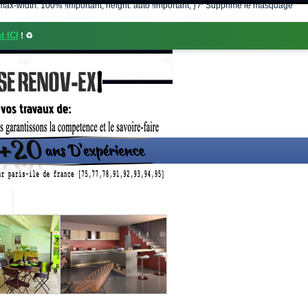
nt; max-width: 100% !important; height: auto !important; } /* Supprime le masquage
t ICI
! ♻️
CONTACT