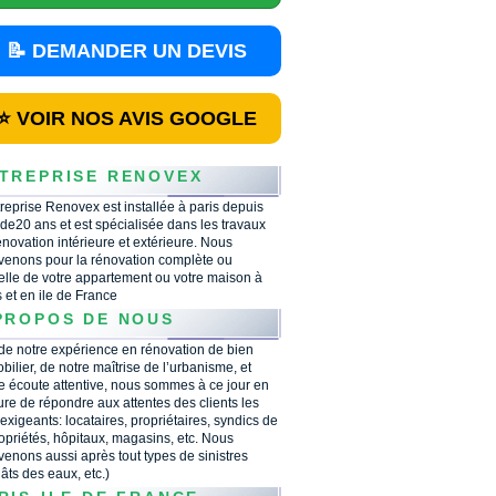
📝 DEMANDER UN DEVIS
⭐ VOIR NOS AVIS GOOGLE
TREPRISE RENOVEX
treprise Renovex est installée à paris depuis
 de20 ans et est spécialisée dans les travaux
énovation intérieure et extérieure. Nous
rvenons pour la rénovation complète ou
ielle de votre appartement ou votre maison à
s et en ile de France
PROPOS DE NOUS
 de notre expérience en rénovation de bien
bilier, de notre maîtrise de l’urbanisme, et
e écoute attentive, nous sommes à ce jour en
re de répondre aux attentes des clients les
 exigeants: locataires, propriétaires, syndics de
opriétés, hôpitaux, magasins, etc. Nous
rvenons aussi après tout types de sinistres
âts des eaux, etc.)