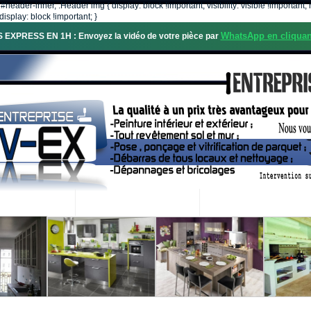
, #header-inner, .Header img { display: block !important; visibility: visible !importa
isplay: block !important; }
WhatsApp en cliquan
S EXPRESS EN 1H : Envoyez la vidéo de votre pièce par
OS SERVICES
PROJETS RÉALISÉS
DEMANDE DE DEVIS