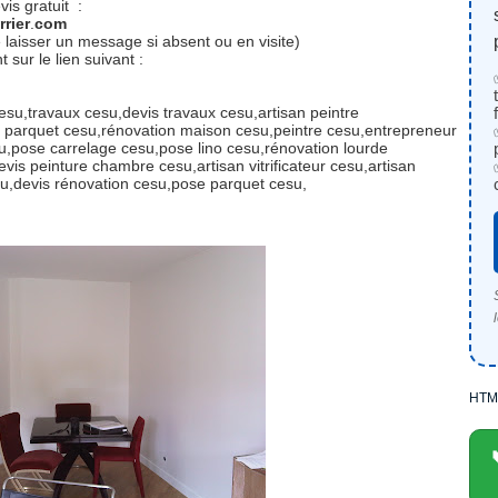
is gratuit :
rier
.
com
 laisser un message si absent ou en visite)
sur le lien suivant :
cesu,travaux cesu,devis travaux cesu,artisan peintre
on parquet cesu,rénovation maison cesu,peintre cesu,entrepreneur
u,pose carrelage cesu,pose lino cesu,rénovation lourde
is peinture chambre cesu,artisan vitrificateur cesu,artisan
su,devis rénovation cesu,pose parquet cesu,
HTM