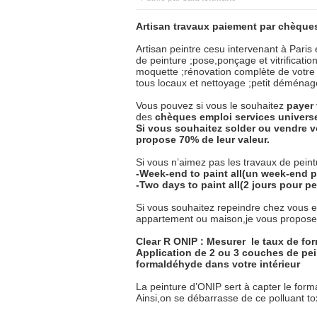
Artisan travaux paiement par chèques
Artisan peintre cesu intervenant à Paris 
de peinture ;pose,ponçage et vitrificati
moquette ;rénovation complète de votre 
tous locaux et nettoyage ;petit démén
Vous pouvez si vous le souhaitez
payer
des
chèques
emploi
services
univers
Si vous souhaitez solder ou vendre v
propose 70% de leur valeur.
Si vous n’aimez pas les travaux de peintu
-Week-end to paint all(un week-end p
-Two days to paint all(2 jours pour pe
Si vous souhaitez repeindre chez vous 
appartement ou maison,je vous propose l
Clear R ONIP : Mesurer
le taux de fo
Application de 2 ou 3 couches de pein
formaldéhyde dans votre intérieur
La peinture d’ONIP sert à capter le form
Ainsi,on se débarrasse de ce polluant t