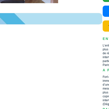
EN
L’en
plus
de r
inte
part
Pari
A 
Fort
immo
d’un
mesu
plus
copr
inte
(Dég