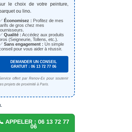
sur le choix de votre peinture,
parquet ou lino.
✅
Économisez :
Profitez de mes
tarifs de gros chez mes
fournisseurs.
✅
Qualité :
Accédez aux produits
pros (Seigneurie, Tollens, etc.).
✅
Sans engagement :
Un simple
conseil pour vous aider à réussir.
DEMANDER UN CONSEIL
GRATUIT : 06 13 72 77 06
Service offert par Renov-Ex pour soutenir
les projets de proximité à Paris.
L
📞 APPELER : 06 13 72 77
06