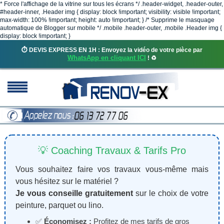
* Force l'affichage de la vitrine sur tous les écrans */ .header-widget, .header-outer,
#header-inner, .Header img { display: block !important; visibility: visible !important;
max-width: 100% !important; height: auto !important; } /* Supprime le masquage
automatique de Blogger sur mobile */ .mobile .header-outer, .mobile .Header img {
display: block !important; }
⏱️ DEVIS EXPRESS EN 1H : Envoyez la vidéo de votre pièce par
WhatsApp en cliquant ICI
! ♻️
💡 Coaching Travaux & Tarifs Pro
Vous souhaitez faire vos travaux vous-même mais
vous hésitez sur le matériel ?
Je vous conseille gratuitement
sur le choix de votre
peinture, parquet ou lino.
✅
Économisez :
Profitez de mes tarifs de gros