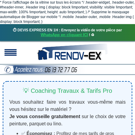
* Force l'affichage de la vitrine sur tous les écrans */ .header-widget, .header-outer,
#header-inner, .Header img { display: block !important; visibility: visible !important;
max-width: 100% !important; height: auto !important; } /* Supprime le masquage
automatique de Blogger sur mobile */ .mobile .header-outer, .mobile .Header img {
display: block !important; }
⏱️ DEVIS EXPRESS EN 1H : Envoyez la vidéo de votre pièce par
WhatsApp en cliquant ICI
! ♻️
💡 Coaching Travaux & Tarifs Pro
Vous souhaitez faire vos travaux vous-même mais
vous hésitez sur le matériel ?
Je vous conseille gratuitement
sur le choix de votre
peinture, parquet ou lino.
✅
Économisez :
Profitez de mes tarifs de gros