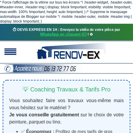
* Force l'affichage de la vitrine sur tous les écrans */ .header-widget, .header-outer,
#header-inner, .Header img { display: block !important; visibility: visible !important;
max-width: 100% !important; height: auto !important; } /* Supprime le masquage
automatique de Blogger sur mobile */ .mobile .header-outer, .mobile .Header img {
display: block !important; }
⏱️ DEVIS EXPRESS EN 1H : Envoyez la vidéo de votre pièce par
WhatsApp en cliquant ICI
! ♻️
💡 Coaching Travaux & Tarifs Pro
Vous souhaitez faire vos travaux vous-même mais
vous hésitez sur le matériel ?
Je vous conseille gratuitement
sur le choix de votre
peinture, parquet ou lino.
✅
Économisez :
Profitez de mes tarifs de gros