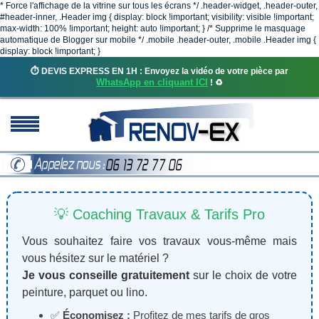
* Force l'affichage de la vitrine sur tous les écrans */ .header-widget, .header-outer,
#header-inner, .Header img { display: block !important; visibility: visible !important;
max-width: 100% !important; height: auto !important; } /* Supprime le masquage
automatique de Blogger sur mobile */ .mobile .header-outer, .mobile .Header img {
display: block !important; }
⏱️ DEVIS EXPRESS EN 1H : Envoyez la vidéo de votre pièce par
WhatsApp en cliquant ICI
! ♻️
💡 Coaching Travaux & Tarifs Pro
Vous souhaitez faire vos travaux vous-même mais
vous hésitez sur le matériel ?
Je vous conseille gratuitement
sur le choix de votre
peinture, parquet ou lino.
✅
Économisez :
Profitez de mes tarifs de gros