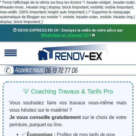
* Force l'affichage de la vitrine sur tous les écrans */ .header-widget, .header-outer,
#header-inner, .Header img { display: block !important; visibility: visible !important;
max-width: 100% !important; height: auto !important; } /* Supprime le masquage
automatique de Blogger sur mobile */ .mobile .header-outer, .mobile .Header img {
display: block !important; }
⏱️ DEVIS EXPRESS EN 1H : Envoyez la vidéo de votre pièce par
WhatsApp en cliquant ICI
! ♻️
💡 Coaching Travaux & Tarifs Pro
Vous souhaitez faire vos travaux vous-même mais
vous hésitez sur le matériel ?
Je vous conseille gratuitement
sur le choix de votre
peinture, parquet ou lino.
✅
Économisez :
Profitez de mes tarifs de gros