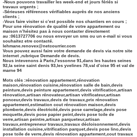
-Nous pouvons travailler les week-end et jours fériés si
travaux urgents ;
-Sérieuses références vérifiables auprès de nos anciens
clients ;
-Vous faire visiter si c’est possible nos chantiers en cours ;
Pour une rénovation de qualité de votre appartement ou
maison n’hésitez pas à nous contacter directement
au :0613727706 ou nous envoyer un sms ou un e-mail si vous
souhaitez etre contacté.
lehmane.renovex@netcourrier.com
Vous pouvez aussi faire votre demande de devis via notre site
internet ,rubrique Demande de devis.
Nous intevenons à Paris,l’essonne 91,dans les hautes seines
92,la seine saint denis 93,les yvelines 78,val d’oise 95 et val de
marne 94
Mots clés :rénovation appartement,rénovation
maison,rénovation cuisine,rénovation salle de bain,devis
peinture,devis peinture appartement,devis vitrification,artisan
rénovation,artisan rénovateur,artisan vitrificateur,artisan
ponceur,devis travaux,devis de travaux,prix rénovation
appartement,estimation cout rénovation maison,devis
plomberie,devis électricité,devis pose carrelage,devis pose
moquette,devis pose papier peint,devis pose toile de
verre,artisan peintre,artisan parqueteur,artisan
travaux,entrepreneur travaux,travaux décloisonnement,devis
installation cuisine,vitrification parquet,devis pose lino,devis
pose toile de verre,devis rénovation appartement,cout travaux