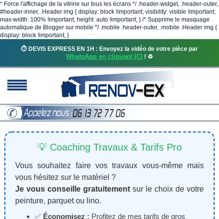
* Force l'affichage de la vitrine sur tous les écrans */ .header-widget, .header-outer,
#header-inner, .Header img { display: block !important; visibility: visible !important;
max-width: 100% !important; height: auto !important; } /* Supprime le masquage
automatique de Blogger sur mobile */ .mobile .header-outer, .mobile .Header img {
display: block !important; }
⏱️ DEVIS EXPRESS EN 1H : Envoyez la vidéo de votre pièce par
WhatsApp en cliquant ICI
! ♻️
💡 Coaching Travaux & Tarifs Pro
Vous souhaitez faire vos travaux vous-même mais
vous hésitez sur le matériel ?
Je vous conseille gratuitement
sur le choix de votre
peinture, parquet ou lino.
✅
Économisez :
Profitez de mes tarifs de gros