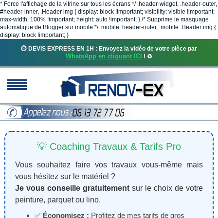
* Force l'affichage de la vitrine sur tous les écrans */ .header-widget, .header-outer,
#header-inner, .Header img { display: block !important; visibility: visible !important;
max-width: 100% !important; height: auto !important; } /* Supprime le masquage
automatique de Blogger sur mobile */ .mobile .header-outer, .mobile .Header img {
display: block !important; }
⏱️ DEVIS EXPRESS EN 1H : Envoyez la vidéo de votre pièce par
WhatsApp en cliquant ICI
! ♻️
💡 Coaching Travaux & Tarifs Pro
Vous souhaitez faire vos travaux vous-même mais
vous hésitez sur le matériel ?
Je vous conseille gratuitement
sur le choix de votre
peinture, parquet ou lino.
✅
Économisez :
Profitez de mes tarifs de gros