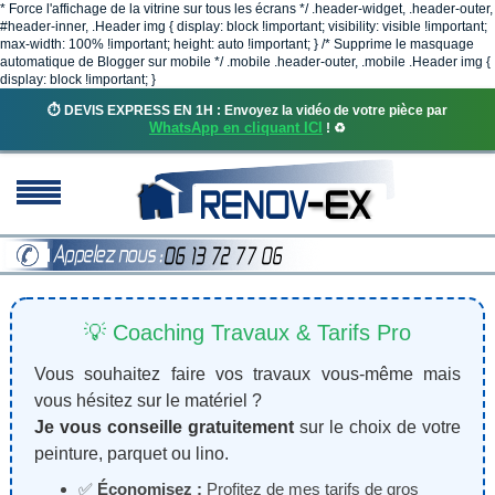
* Force l'affichage de la vitrine sur tous les écrans */ .header-widget, .header-outer,
#header-inner, .Header img { display: block !important; visibility: visible !important;
max-width: 100% !important; height: auto !important; } /* Supprime le masquage
automatique de Blogger sur mobile */ .mobile .header-outer, .mobile .Header img {
display: block !important; }
⏱️ DEVIS EXPRESS EN 1H : Envoyez la vidéo de votre pièce par
WhatsApp en cliquant ICI
! ♻️
💡 Coaching Travaux & Tarifs Pro
Vous souhaitez faire vos travaux vous-même mais
vous hésitez sur le matériel ?
Je vous conseille gratuitement
sur le choix de votre
peinture, parquet ou lino.
✅
Économisez :
Profitez de mes tarifs de gros