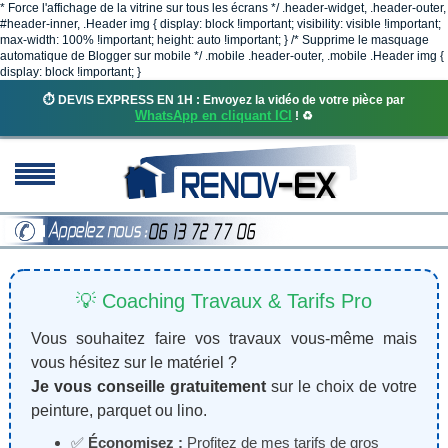
* Force l'affichage de la vitrine sur tous les écrans */ .header-widget, .header-outer,
#header-inner, .Header img { display: block !important; visibility: visible !important;
max-width: 100% !important; height: auto !important; } /* Supprime le masquage
automatique de Blogger sur mobile */ .mobile .header-outer, .mobile .Header img {
display: block !important; }
⏱️ DEVIS EXPRESS EN 1H : Envoyez la vidéo de votre pièce par
WhatsApp en cliquant ICI
! ♻️
💡 Coaching Travaux & Tarifs Pro
Vous souhaitez faire vos travaux vous-même mais
vous hésitez sur le matériel ?
Je vous conseille gratuitement
sur le choix de votre
peinture, parquet ou lino.
✅
Économisez :
Profitez de mes tarifs de gros