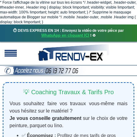
* Force l'affichage de la vitrine sur tous les écrans */ .header-widget, .header-outer,
#header-inner, .Header img { display: block !important; visibility: visible !important;
max-width: 100% !important; height: auto !important; } /* Supprime le masquage
automatique de Blogger sur mobile */ .mobile .header-outer, .mobile .Header img {
display: block !important; }
⏱️ DEVIS EXPRESS EN 1H : Envoyez la vidéo de votre pièce par
WhatsApp en cliquant ICI
! ♻️
💡 Coaching Travaux & Tarifs Pro
Vous souhaitez faire vos travaux vous-même mais
vous hésitez sur le matériel ?
Je vous conseille gratuitement
sur le choix de votre
peinture, parquet ou lino.
✅
Économisez :
Profitez de mes tarifs de gros